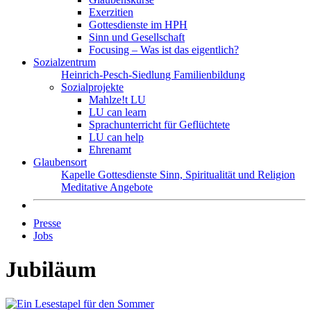
Exerzitien
Gottesdienste im HPH
Sinn und Gesellschaft
Focusing – Was ist das eigentlich?
Sozialzentrum
Heinrich-Pesch-Siedlung
Familienbildung
Sozialprojekte
Mahlze!t LU
LU can learn
Sprachunterricht für Geflüchtete
LU can help
Ehrenamt
Glaubensort
Kapelle
Gottesdienste
Sinn, Spiritualität und Religion
Meditative Angebote
Presse
Jobs
Jubiläum