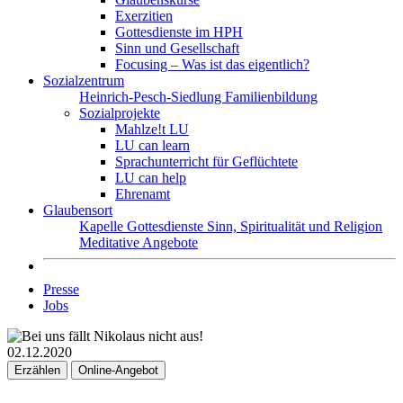
Exerzitien
Gottesdienste im HPH
Sinn und Gesellschaft
Focusing – Was ist das eigentlich?
Sozialzentrum
Heinrich-Pesch-Siedlung
Familienbildung
Sozialprojekte
Mahlze!t LU
LU can learn
Sprachunterricht für Geflüchtete
LU can help
Ehrenamt
Glaubensort
Kapelle
Gottesdienste
Sinn, Spiritualität und Religion
Meditative Angebote
Presse
Jobs
02.12.2020
Erzählen
Online-Angebot