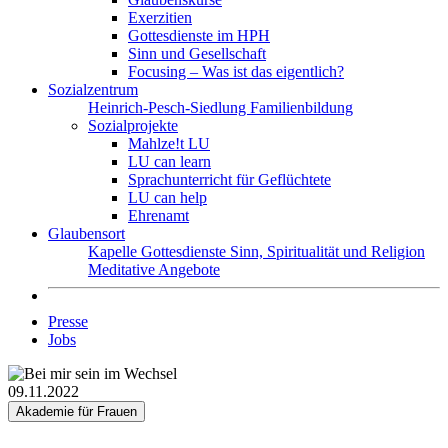
Exerzitien
Gottesdienste im HPH
Sinn und Gesellschaft
Focusing – Was ist das eigentlich?
Sozialzentrum
Heinrich-Pesch-Siedlung
Familienbildung
Sozialprojekte
Mahlze!t LU
LU can learn
Sprachunterricht für Geflüchtete
LU can help
Ehrenamt
Glaubensort
Kapelle
Gottesdienste
Sinn, Spiritualität und Religion
Meditative Angebote
Presse
Jobs
09.11.2022
Akademie für Frauen