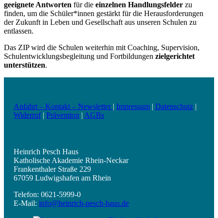
geeignete Antworten
für die
einzelnen Handlungsfelder
zu
finden, um die Schüler*innen gestärkt für die Herausforderungen
der Zukunft in Leben und Gesellschaft aus unseren Schulen zu
entlassen.
Das ZIP wird die Schulen weiterhin mit Coaching, Supervision,
Schulentwicklungsbegleitung und Fortbildungen
zielgerichtet
unterstützen
.
Anfahrt – Kontakt – Newsletter
|
Impressum
|
Datenschutz
|
Widerruf
|
Prävention
|
AGBs
Heinrich Pesch Haus
Katholische Akademie Rhein-Neckar
Frankenthaler Straße 229
67059 Ludwigshafen am Rhein
Telefon: 0621-5999-0
E-Mail:
info@heinrich-pesch-haus.de