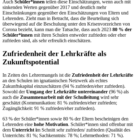
Auch
Schüler*innen
teilen diese Einschätzungen, wenn auch mit
sinkenden Werten gegenüber 2017 und deutlich mehr
Einschränkungen gegenüber den Einschätzungen von Eltern und
Lehrenden. Zieht man in Betracht, dass die Beurteilung sich
überwiegend auf die Beschulung unter den Krisenvorzeichen von
Corona bezieht, kann man die Tatsache, dass auch 2023
80 % der
Schüler*innen
mit ihren Schulen entweder zufrieden oder eher
zufrieden sind, als sehr erfreulich einschätzen.
Zufriedenheit der Lehrkräfte als
Zukunftspotential
In Zeiten des Lehrermangels ist die
Zufriedenheit der Lehrkräfte
an den Schulen im ignatianischen Netzwerk als echtes
Zukunftskapital einzuschätzen (94 % zufrieden/eher zufrieden).
Sowohl der
Umgang der Lehrkräfte untereinander
(96 %) als
auch die
Zusammenarbeit mit der Schulleitung
wird sehr
geschätzt (Kommunikation: 81 % zufrieden/eher zufrieden;
Zugänglichkeit: 91 % zufrieden/eher zufrieden).
63 % der Schüler*innen sowie 80 % der Eltern bescheinigen den
Lehrenden eine
hohe Motivation
. Schüler*innen sind offenbar mit
dem
Unterricht i
m Schnitt sehr zufrieden/ zufrieden (Qualität des
Unterrichts: 81 %; Sachkenntnis: 78 %; Lehrmethoden: 71 %).