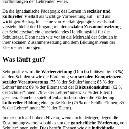
Fortbildungen der Lehrenden wider.
Da die Ignatianische Pädagogik das Lernen in
sozialer und
kultureller Vielfalt
als wichtige Vorbereitung auf – und als
wichtigen Beitrag für – eine von Vielfalt geprägte Gesellschaft
versteht, bleibt der Umgang mit der
sozialen Zusammensetzung
der Schülerschaft ein entscheidendes Handlungsfeld für die
Schulträger. Denn nach wie vor ist die Mehrzahl der Schulen in
ihrer sozialen Zusammensetzung und dem Bildungsniveau der
Eltern eher homogen.
Was läuft gut?
Sehr positiv wird die
Werteerziehung
(Durchschnittswerte: 73 %)
an den Schulen sowie die Förderung
von sozialen Kompetenzen,
sozialer Verantwortung
(75 % der Schüler*innen; 85 % der
Lehrer*innen; 89 % der Eltern) und der
Diskussionskultur
(62 %
der Schüler*innen; 79 % der Lehrer*innen; 72 % der Eltern)
gesehen. Daneben spielt offenbar insbesondere die Förderung
kultureller Bildung
eine große Rolle (75 % der Schüler*innen; 85
% der Lehrer*innen; 79 % der Eltern).
Immer noch auf hohem Niveau, wenn auch niedriger, liegen die
Zustimmungswerte, sobald es um die
ganzheitliche Förderung
von
Schüler*innen geht. Dies betrifft Ebenen wie die
individuelle