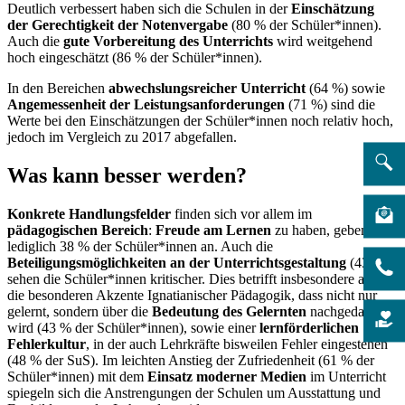
Deutlich verbessert haben sich die Schulen in der
Einschätzung
der Gerechtigkeit der Notenvergabe
(80 % der Schüler*innen).
Auch die
gute Vorbereitung des Unterrichts
wird weitgehend
hoch eingeschätzt (86 % der Schüler*innen).
In den Bereichen
abwechslungsreicher Unterricht
(64 %) sowie
Angemessenheit der Leistungsanforderungen
(71 %) sind die
Werte bei den Einschätzungen der Schüler*innen noch relativ hoch,
jedoch im Vergleich zu 2017 abgefallen.
Was kann besser werden?
Konkrete Handlungsfelder
finden sich vor allem im
pädagogischen Bereich
:
Freude am Lernen
zu haben, geben
lediglich 38 % der Schüler*innen an. Auch die
Beteiligungsmöglichkeiten an der Unterrichtsgestaltung
(43 %)
sehen die Schüler*innen kritischer. Dies betrifft insbesondere auch
die besonderen Akzente Ignatianischer Pädagogik, dass nicht nur
gelernt, sondern über die
Bedeutung des Gelernten
nachgedacht
wird (43 % der Schüler*innen), sowie einer
lernförderlichen
Fehlerkultur
, in der auch Lehrkräfte bisweilen Fehler eingestehen
(48 % der SuS). Im leichten Anstieg der Zufriedenheit (61 % der
Schüler*innen) mit dem
Einsatz moderner Medien
im Unterricht
spiegeln sich die Anstrengungen der Schulen um Ausstattung und