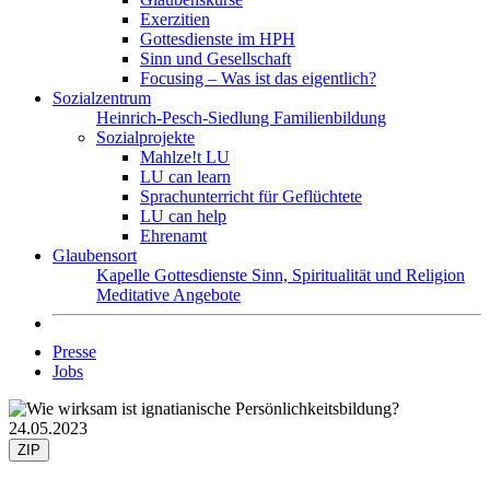
Exerzitien
Gottesdienste im HPH
Sinn und Gesellschaft
Focusing – Was ist das eigentlich?
Sozialzentrum
Heinrich-Pesch-Siedlung
Familienbildung
Sozialprojekte
Mahlze!t LU
LU can learn
Sprachunterricht für Geflüchtete
LU can help
Ehrenamt
Glaubensort
Kapelle
Gottesdienste
Sinn, Spiritualität und Religion
Meditative Angebote
Presse
Jobs
24.05.2023
ZIP