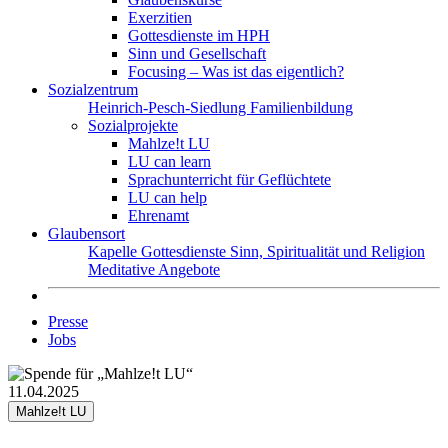
Exerzitien
Gottesdienste im HPH
Sinn und Gesellschaft
Focusing – Was ist das eigentlich?
Sozialzentrum
Heinrich-Pesch-Siedlung
Familienbildung
Sozialprojekte
Mahlze!t LU
LU can learn
Sprachunterricht für Geflüchtete
LU can help
Ehrenamt
Glaubensort
Kapelle
Gottesdienste
Sinn, Spiritualität und Religion
Meditative Angebote
Presse
Jobs
11.04.2025
Mahlze!t LU