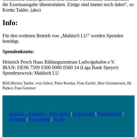
die Essensausgabe übernommen. Einige sind immer noch dabei“, so
Kerttu Taidre. (ako)
Info:
Für den weiteren Betrieb von „Mahlze!t LU“ werden Spenden
benötigt.
Spendenkonto:
Heinrich Pesch Haus Bildungszentrum Ludwigshafen e.V.
IBAN: DE96 7509 0300 0000 0560 14 (Liga Bank Speyer)
Spendenzweck: Mahlzeit LU
Bild (Kerttu Taidre, von links): Pater Kordas, Frau Eschli, Herr Grimmeisen, Hr.
Parker, Frau Gentner
Anfahrt – Kontakt – Newsletter
|
Impressum
|
Datenschutz
|
Widerruf
|
Prävention
|
AGBs