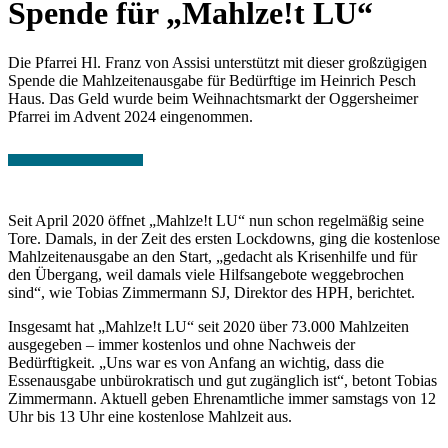
Spende für „Mahlze!t LU“
Die Pfarrei Hl. Franz von Assisi unterstützt mit dieser großzügigen
Spende die Mahlzeitenausgabe für Bedürftige im Heinrich Pesch
Haus. Das Geld wurde beim Weihnachtsmarkt der Oggersheimer
Pfarrei im Advent 2024 eingenommen.
Seit April 2020 öffnet „Mahlze!t LU“ nun schon regelmäßig seine
Tore. Damals, in der Zeit des ersten Lockdowns, ging die kostenlose
Mahlzeitenausgabe an den Start, „gedacht als Krisenhilfe und für
den Übergang, weil damals viele Hilfsangebote weggebrochen
sind“, wie Tobias Zimmermann SJ, Direktor des HPH, berichtet.
Insgesamt hat „Mahlze!t LU“ seit 2020 über 73.000 Mahlzeiten
ausgegeben – immer kostenlos und ohne Nachweis der
Bedürftigkeit. „Uns war es von Anfang an wichtig, dass die
Essenausgabe unbürokratisch und gut zugänglich ist“, betont Tobias
Zimmermann. Aktuell geben Ehrenamtliche immer samstags von 12
Uhr bis 13 Uhr eine kostenlose Mahlzeit aus.