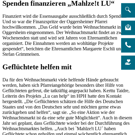
Spenden finanzieren „Mahlze!t LU“
Finanziert wird die Essensausgabe ausschließlich durch Spenden.
Und so war die Finanzspritze der Oggersheimer Pfarrei
hochwillkommen. „Das Geld wurde beim Weihnachtsmarkt in
Oggersheim eingenommen. Der Weihnachtsmarkt findet an zwei
Wochenenden statt und wird seit Jahren von Ehrenamtlichen
organisiert. Die Einnahmen werden an wohltätige Projekte
gespendet“, berichten die Ehrenamtlichen Margarete Eschli und
Stefan Grimmeisen.
Geflüchtete helfen mit
Da für den Weihnachtsmarkt viele helfende Hände gebraucht
werden, haben sich Pfarreiangehörige besonders über Hilfe von
Geflüchteten gefreut, die tatkräftig angepackt haben. Kerttu Taidre,
Leiterin des Projekts „Lu can help“ im HPH hatte den Kontakt
hergestellt. „Die Geflüchteten schätzen die Hilfe des Deutschen
Staates und von den Deutschen sehr und möchten gerne etwas
zurückgeben und helfen“, sagt sie. „So eine Aktion wie der
Weihnachtsmarkt ist da eine sehr gute Möglichkeit“. Auch in diesem
Jahr sei geplant, dass Geflüchtete wieder bei der Durchführung des
Weihnachtsmarktes helfen. „Auch bei `Mahlze!t LU´ haben
Geflüchtete schon geholfen und einmal wöchentlich ehrenamtlich