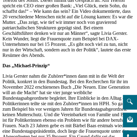
Telefon des Sohns. Dieser nimmt das Gespräch an. Am Telefon
spricht ein CEO einer großen Bank: „Viel Glück, mein Sohn, du
schaffst das!“ – Wie kann das sein? Ein Video dokumentierte, dass
20 verschiedene Menschen nicht auf die Lösung kamen: Es war die
Mutter. „Das zeigt, wie tief wir immer noch von gravierend
patriarchalischen Strukturen geprägt sind. Bei einem
Geschäftsführer denken wir nur an Männer“, sagte Livia Gerster.
Kein Wunder, liegt die Frauenquote zum Beispiel bei DAX-
Unternehmen nur bei 15 Prozent. „Es gibt noch viel zu tun, nicht
nur in der Wirtschaft, sondern auch in der Politik“, lautete das erste
Resümee des Abends.
Das „Michael-Prinzip“
Livia Gerster nahm die Zuhörer*innen dann mit in die Welt der
Politik, konkret in den Bundestag. Bei den Recherchen für ihr im
November 2022 erschienenes Buch „Die Neuen. Eine Generation
will an die Macht“ hat sie vier junge weibliche
Bundestagsabgeordnete begleitet. Ihre Einblicke in den Alltag der
Politikerinnen teilte sie mit den Zuhörer*innen im HPH. So gab es
zum Beispiel bis vor wenigen Jahren für Bundestagsabgeordnete
keinen Mutterschutz. Und die Vereinbarkeit von Familie und Beruf
ist für Politikerinnen ebenso ein Problem wie für andere berufstätige
Frauen. Nach 23 Jahren gebe es mit Bärbel Baas erstmals wieder
eine Bundestagspräsidentin, doch liege die Frauenquote unter den
Abgeordneten bei nur 35 Prozent. Ein Grund dafür sei das