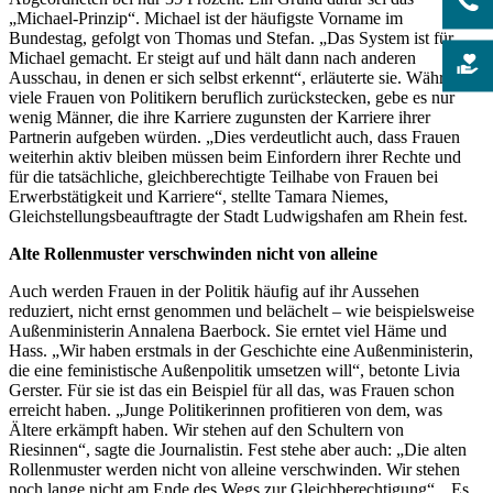
„Michael-Prinzip“. Michael ist der häufigste Vorname im
Bundestag, gefolgt von Thomas und Stefan. „Das System ist für
Michael gemacht. Er steigt auf und hält dann nach anderen
Ausschau, in denen er sich selbst erkennt“, erläuterte sie. Während
viele Frauen von Politikern beruflich zurückstecken, gebe es nur
wenig Männer, die ihre Karriere zugunsten der Karriere ihrer
Partnerin aufgeben würden. „Dies verdeutlicht auch, dass Frauen
weiterhin aktiv bleiben müssen beim Einfordern ihrer Rechte und
für die tatsächliche, gleichberechtigte Teilhabe von Frauen bei
Erwerbstätigkeit und Karriere“, stellte Tamara Niemes,
Gleichstellungsbeauftragte der Stadt Ludwigshafen am Rhein fest.
Alte Rollenmuster verschwinden nicht von alleine
Auch werden Frauen in der Politik häufig auf ihr Aussehen
reduziert, nicht ernst genommen und belächelt – wie beispielsweise
Außenministerin Annalena Baerbock. Sie erntet viel Häme und
Hass. „Wir haben erstmals in der Geschichte eine Außenministerin,
die eine feministische Außenpolitik umsetzen will“, betonte Livia
Gerster. Für sie ist das ein Beispiel für all das, was Frauen schon
erreicht haben. „Junge Politikerinnen profitieren von dem, was
Ältere erkämpft haben. Wir stehen auf den Schultern von
Riesinnen“, sagte die Journalistin. Fest stehe aber auch: „Die alten
Rollenmuster werden nicht von alleine verschwinden. Wir stehen
noch lange nicht am Ende des Wegs zur Gleichberechtigung“. „Es