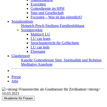
Exerzitien
Gottesdienste im HPH
Sinn und Gesellschaft
Focusing – Was ist das eigentlich?
Sozialzentrum
Heinrich-Pesch-Siedlung
Familienbildung
Sozialprojekte
Mahlze!t LU
LU can learn
Sprachunterricht für Geflüchtete
LU can help
Ehrenamt
Glaubensort
Kapelle
Gottesdienste
Sinn, Spiritualität und Religion
Meditative Angebote
Presse
Jobs
10.03.2023
Akademie für Frauen