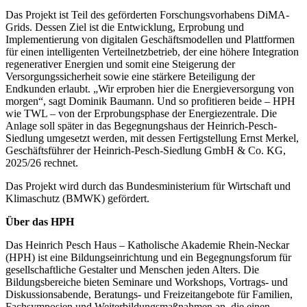
Das Projekt ist Teil des geförderten Forschungsvorhabens DiMA-
Grids. Dessen Ziel ist die Entwicklung, Erprobung und
Implementierung von digitalen Geschäftsmodellen und Plattformen
für einen intelligenten Verteilnetzbetrieb, der eine höhere Integration
regenerativer Energien und somit eine Steigerung der
Versorgungssicherheit sowie eine stärkere Beteiligung der
Endkunden erlaubt. „Wir erproben hier die Energieversorgung von
morgen“, sagt Dominik Baumann. Und so profitieren beide – HPH
wie TWL – von der Erprobungsphase der Energiezentrale. Die
Anlage soll später in das Begegnungshaus der Heinrich-Pesch-
Siedlung umgesetzt werden, mit dessen Fertigstellung Ernst Merkel,
Geschäftsführer der Heinrich-Pesch-Siedlung GmbH & Co. KG,
2025/26 rechnet.
Das Projekt wird durch das Bundesministerium für Wirtschaft und
Klimaschutz (BMWK) gefördert.
Über das HPH
Das Heinrich Pesch Haus – Katholische Akademie Rhein-Neckar
(HPH) ist eine Bildungseinrichtung und ein Begegnungsforum für
gesellschaftliche Gestalter und Menschen jeden Alters. Die
Bildungsbereiche bieten Seminare und Workshops, Vortrags- und
Diskussionsabende, Beratungs- und Freizeitangebote für Familien,
Fachsymposien und Weiterbildungsmaßnahmen an, die einen