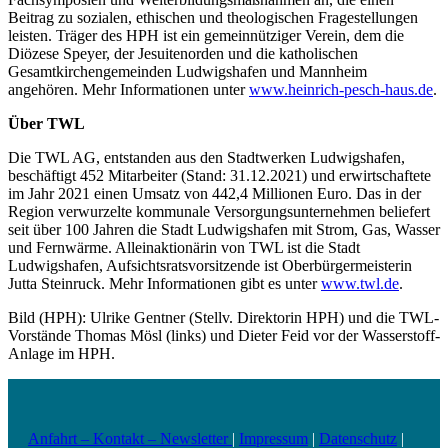
Beitrag zu sozialen, ethischen und theologischen Fragestellungen
leisten. Träger des HPH ist ein gemeinnütziger Verein, dem die
Diözese Speyer, der Jesuitenorden und die katholischen
Gesamtkirchengemeinden Ludwigshafen und Mannheim
angehören. Mehr Informationen unter
www.heinrich-pesch-haus.de
.
Über TWL
Die TWL AG, entstanden aus den Stadtwerken Ludwigshafen,
beschäftigt 452 Mitarbeiter (Stand: 31.12.2021) und erwirtschaftete
im Jahr 2021 einen Umsatz von 442,4 Millionen Euro. Das in der
Region verwurzelte kommunale Versorgungsunternehmen beliefert
seit über 100 Jahren die Stadt Ludwigshafen mit Strom, Gas, Wasser
und Fernwärme. Alleinaktionärin von TWL ist die Stadt
Ludwigshafen, Aufsichtsratsvorsitzende ist Oberbürgermeisterin
Jutta Steinruck. Mehr Informationen gibt es unter
www.twl.de
.
Bild (HPH): Ulrike Gentner (Stellv. Direktorin HPH) und die TWL-
Vorstände Thomas Mösl (links) und Dieter Feid vor der Wasserstoff-
Anlage im HPH.
Anfahrt – Kontakt – Newsletter
|
Impressum
|
Datenschutz
|