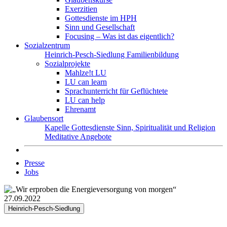
Exerzitien
Gottesdienste im HPH
Sinn und Gesellschaft
Focusing – Was ist das eigentlich?
Sozialzentrum
Heinrich-Pesch-Siedlung
Familienbildung
Sozialprojekte
Mahlze!t LU
LU can learn
Sprachunterricht für Geflüchtete
LU can help
Ehrenamt
Glaubensort
Kapelle
Gottesdienste
Sinn, Spiritualität und Religion
Meditative Angebote
Presse
Jobs
27.09.2022
Heinrich-Pesch-Siedlung