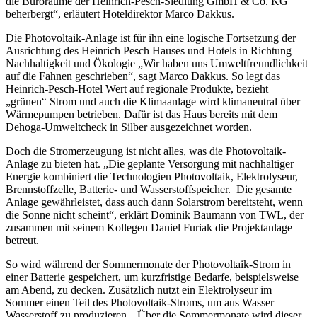
die Büroräume der Heinrich-Pesch-Siedlung GmbH & Co. KG
beherbergt“, erläutert Hoteldirektor Marco Dakkus.
Die Photovoltaik-Anlage ist für ihn eine logische Fortsetzung der
Ausrichtung des Heinrich Pesch Hauses und Hotels in Richtung
Nachhaltigkeit und Ökologie „Wir haben uns Umweltfreundlichkeit
auf die Fahnen geschrieben“, sagt Marco Dakkus. So legt das
Heinrich-Pesch-Hotel Wert auf regionale Produkte, bezieht
„grünen“ Strom und auch die Klimaanlage wird klimaneutral über
Wärmepumpen betrieben. Dafür ist das Haus bereits mit dem
Dehoga-Umweltcheck in Silber ausgezeichnet worden.
Doch die Stromerzeugung ist nicht alles, was die Photovoltaik-
Anlage zu bieten hat. „Die geplante Versorgung mit nachhaltiger
Energie kombiniert die Technologien Photovoltaik, Elektrolyseur,
Brennstoffzelle, Batterie- und Wasserstoffspeicher. Die gesamte
Anlage gewährleistet, dass auch dann Solarstrom bereitsteht, wenn
die Sonne nicht scheint“, erklärt Dominik Baumann von TWL, der
zusammen mit seinem Kollegen Daniel Furiak die Projektanlage
betreut.
So wird während der Sommermonate der Photovoltaik-Strom in
einer Batterie gespeichert, um kurzfristige Bedarfe, beispielsweise
am Abend, zu decken. Zusätzlich nutzt ein Elektrolyseur im
Sommer einen Teil des Photovoltaik-Stroms, um aus Wasser
Wasserstoff zu produzieren. „Über die Sommermonate wird dieser