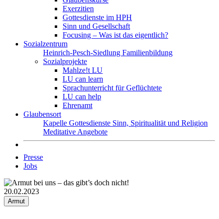
Exerzitien
Gottesdienste im HPH
Sinn und Gesellschaft
Focusing – Was ist das eigentlich?
Sozialzentrum
Heinrich-Pesch-Siedlung
Familienbildung
Sozialprojekte
Mahlze!t LU
LU can learn
Sprachunterricht für Geflüchtete
LU can help
Ehrenamt
Glaubensort
Kapelle
Gottesdienste
Sinn, Spiritualität und Religion
Meditative Angebote
Presse
Jobs
20.02.2023
Armut