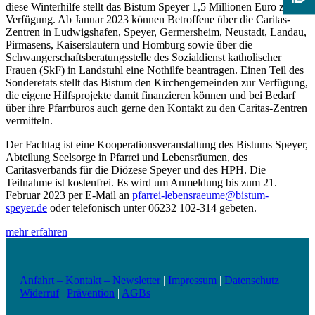
diese Winterhilfe stellt das Bistum Speyer 1,5 Millionen Euro zur
Verfügung. Ab Januar 2023 können Betroffene über die Caritas-
Zentren in Ludwigshafen, Speyer, Germersheim, Neustadt, Landau,
Pirmasens, Kaiserslautern und Homburg sowie über die
Schwangerschaftsberatungsstelle des Sozialdienst katholischer
Frauen (SkF) in Landstuhl eine Nothilfe beantragen. Einen Teil des
Sonderetats stellt das Bistum den Kirchengemeinden zur Verfügung,
die eigene Hilfsprojekte damit finanzieren können und bei Bedarf
über ihre Pfarrbüros auch gerne den Kontakt zu den Caritas-Zentren
vermitteln.
Der Fachtag ist eine Kooperationsveranstaltung des Bistums Speyer,
Abteilung Seelsorge in Pfarrei und Lebensräumen, des
Caritasverbands für die Diözese Speyer und des HPH. Die
Teilnahme ist kostenfrei. Es wird um Anmeldung bis zum 21.
Februar 2023 per E-Mail an
pfarrei-lebensraeume@bistum-
speyer.de
oder telefonisch unter 06232 102-314 gebeten.
mehr erfahren
Anfahrt – Kontakt – Newsletter
|
Impressum
|
Datenschutz
|
Widerruf
|
Prävention
|
AGBs