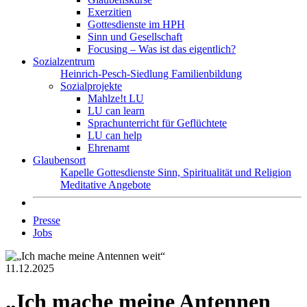
Exerzitien
Gottesdienste im HPH
Sinn und Gesellschaft
Focusing – Was ist das eigentlich?
Sozialzentrum
Heinrich-Pesch-Siedlung
Familienbildung
Sozialprojekte
Mahlze!t LU
LU can learn
Sprachunterricht für Geflüchtete
LU can help
Ehrenamt
Glaubensort
Kapelle
Gottesdienste
Sinn, Spiritualität und Religion
Meditative Angebote
Presse
Jobs
11.12.2025
„Ich mache meine Antennen