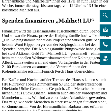
Ehrenamtliche und Mitarbeiter*innen des HPH an fünf Tagen in der
Woche, immer dienstags bis samstags, von 12 Uhr bis 13 Uhr eine
kostenlose Mahlzeit aus.
Spenden finanzieren „Mahlze!t LU“
Finanziert wird die Essensausgabe ausschließlich durch Spenden.
Und so war die Finanzspritze der Kolpingsfamilie hochwillkommen.
„Die Kolpingsfamilie findet das Projekt eine wirklich gute Sache“,
betonte Wuni Kippenberger von der Kolpingsfamilie bei der
Spendenübergabe. Die Kolpingsfamilie Pfingstweide habe gleich
bei zwei Aktionen Geld für „Mahlze!t LU“ gesammelt – einmal
beim traditionellen Weihnachtsbaumverkauf der Kolpingjugend St.
Albert, zum zweiten während einer Vortragsreihe in der Fastenzeit.
2.100 Euro kamen zusammen, die Vertreter*innen der
Kolpingsfamilie jetzt im Heinrich Pesch Haus überreichten.
Bei Kaffee und Kuchen auf der Terrasse des Hauses kamen sie mit
HPH-Direktor Tobias Zimmermann SJ und der stellvertretenden
Direktorin Ulrike Gentner ins Gespräch. „Die Menschen kommen
nicht nur aus Ludwigshafen, sondern auch aus der Vorderpfalz und
Mannheim zu uns. Wir sind zu einer festen Anlaufstelle geworden.
Das zeigt, wie viele Menschen in einer schwierigen Situation sind“,
so Zimmermann. Von der Ehrenamtlichen Barbara Toro erfuhren
sie, wie notwendig die Essensausgabe weiterhin ist.