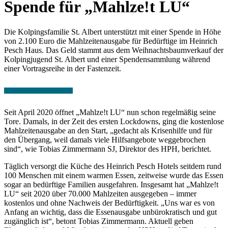
Spende für „Mahlze!t LU“
Die Kolpingsfamilie St. Albert unterstützt mit einer Spende in Höhe
von 2.100 Euro die Mahlzeitenausgabe für Bedürftige im Heinrich
Pesch Haus. Das Geld stammt aus dem Weihnachtsbaumverkauf der
Kolpingjugend St. Albert und einer Spendensammlung während
einer Vortragsreihe in der Fastenzeit.
Seit April 2020 öffnet „Mahlze!t LU“ nun schon regelmäßig seine
Tore. Damals, in der Zeit des ersten Lockdowns, ging die kostenlose
Mahlzeitenausgabe an den Start, „gedacht als Krisenhilfe und für
den Übergang, weil damals viele Hilfsangebote weggebrochen
sind“, wie Tobias Zimmermann SJ, Direktor des HPH, berichtet.
Täglich versorgt die Küche des Heinrich Pesch Hotels seitdem rund
100 Menschen mit einem warmen Essen, zeitweise wurde das Essen
sogar an bedürftige Familien ausgefahren. Insgesamt hat „Mahlze!t
LU“ seit 2020 über 70.000 Mahlzeiten ausgegeben – immer
kostenlos und ohne Nachweis der Bedürftigkeit. „Uns war es von
Anfang an wichtig, dass die Essenausgabe unbürokratisch und gut
zugänglich ist“, betont Tobias Zimmermann. Aktuell geben