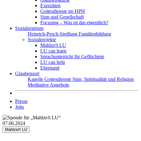
Exerzitien
Gottesdienste im HPH
Sinn und Gesellschaft
Focusing – Was ist das eigentlich?
Sozialzentrum
Heinrich-Pesch-Siedlung
Familienbildung
Sozialprojekte
Mahlze!t LU
LU can learn
Sprachunterricht für Geflüchtete
LU can help
Ehrenamt
Glaubensort
Kapelle
Gottesdienste
Sinn, Spiritualität und Religion
Meditative Angebote
Presse
Jobs
07.06.2024
Mahlze!t LU