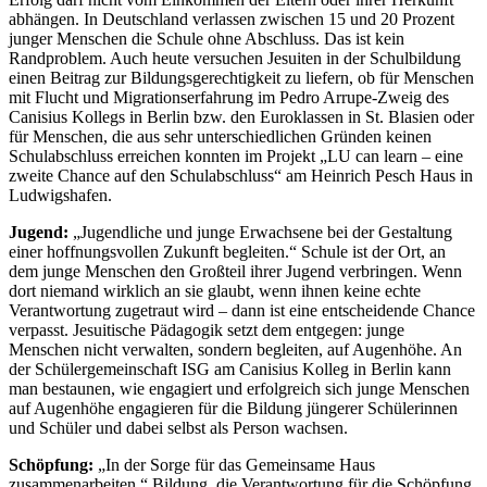
abhängen. In Deutschland verlassen zwischen 15 und 20 Prozent
junger Menschen die Schule ohne Abschluss. Das ist kein
Randproblem. Auch heute versuchen Jesuiten in der Schulbildung
einen Beitrag zur Bildungsgerechtigkeit zu liefern, ob für Menschen
mit Flucht und Migrationserfahrung im Pedro Arrupe-Zweig des
Canisius Kollegs in Berlin bzw. den Euroklassen in St. Blasien oder
für Menschen, die aus sehr unterschiedlichen Gründen keinen
Schulabschluss erreichen konnten im Projekt „LU can learn – eine
zweite Chance auf den Schulabschluss“ am Heinrich Pesch Haus in
Ludwigshafen.
Jugend:
„Jugendliche und junge Erwachsene bei der Gestaltung
einer hoffnungsvollen Zukunft begleiten.“ Schule ist der Ort, an
dem junge Menschen den Großteil ihrer Jugend verbringen. Wenn
dort niemand wirklich an sie glaubt, wenn ihnen keine echte
Verantwortung zugetraut wird – dann ist eine entscheidende Chance
verpasst. Jesuitische Pädagogik setzt dem entgegen: junge
Menschen nicht verwalten, sondern begleiten, auf Augenhöhe. An
der Schülergemeinschaft ISG am Canisius Kolleg in Berlin kann
man bestaunen, wie engagiert und erfolgreich sich junge Menschen
auf Augenhöhe engagieren für die Bildung jüngerer Schülerinnen
und Schüler und dabei selbst als Person wachsen.
Schöpfung:
„In der Sorge für das Gemeinsame Haus
zusammenarbeiten.“ Bildung, die Verantwortung für die Schöpfung