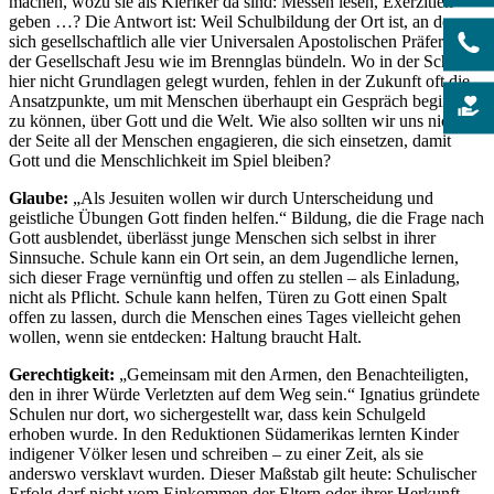
machen, wozu sie als Kleriker da sind: Messen lesen, Exerzitien
geben …? Die Antwort ist: Weil Schulbildung der Ort ist, an dem
sich gesellschaftlich alle vier Universalen Apostolischen Präferenzen
der Gesellschaft Jesu wie im Brennglas bündeln. Wo in der Schule
hier nicht Grundlagen gelegt wurden, fehlen in der Zukunft oft die
Ansatzpunkte, um mit Menschen überhaupt ein Gespräch beginnen
zu können, über Gott und die Welt. Wie also sollten wir uns nicht an
der Seite all der Menschen engagieren, die sich einsetzen, damit
Gott und die Menschlichkeit im Spiel bleiben?
Glaube:
„Als Jesuiten wollen wir durch Unterscheidung und
geistliche Übungen Gott finden helfen.“ Bildung, die die Frage nach
Gott ausblendet, überlässt junge Menschen sich selbst in ihrer
Sinnsuche. Schule kann ein Ort sein, an dem Jugendliche lernen,
sich dieser Frage vernünftig und offen zu stellen – als Einladung,
nicht als Pflicht. Schule kann helfen, Türen zu Gott einen Spalt
offen zu lassen, durch die Menschen eines Tages vielleicht gehen
wollen, wenn sie entdecken: Haltung braucht Halt.
Gerechtigkeit:
„Gemeinsam mit den Armen, den Benachteiligten,
den in ihrer Würde Verletzten auf dem Weg sein.“ Ignatius gründete
Schulen nur dort, wo sichergestellt war, dass kein Schulgeld
erhoben wurde. In den Reduktionen Südamerikas lernten Kinder
indigener Völker lesen und schreiben – zu einer Zeit, als sie
anderswo versklavt wurden. Dieser Maßstab gilt heute: Schulischer
Erfolg darf nicht vom Einkommen der Eltern oder ihrer Herkunft