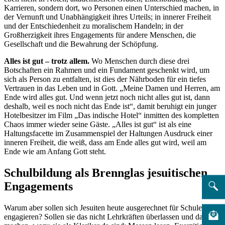
Karrieren, sondern dort, wo Personen einen Unterschied machen, in
der Vernunft und Unabhängigkeit ihres Urteils; in innerer Freiheit
und der Entschiedenheit zu moralischem Handeln; in der
Großherzigkeit ihres Engagements für andere Menschen, die
Gesellschaft und die Bewahrung der Schöpfung.
Alles ist gut – trotz allem.
Wo Menschen durch diese drei
Botschaften ein Rahmen und ein Fundament geschenkt wird, um
sich als Person zu entfalten, ist dies der Nährboden für ein tiefes
Vertrauen in das Leben und in Gott. „Meine Damen und Herren, am
Ende wird alles gut. Und wenn jetzt noch nicht alles gut ist, dann
deshalb, weil es noch nicht das Ende ist“, damit beruhigt ein junger
Hotelbesitzer im Film „Das indische Hotel“ inmitten des kompletten
Chaos immer wieder seine Gäste. „Alles ist gut“ ist als eine
Haltungsfacette im Zusammenspiel der Haltungen Ausdruck einer
inneren Freiheit, die weiß, dass am Ende alles gut wird, weil am
Ende wie am Anfang Gott steht.
Schulbildung als Brennglas jesuitischen
Engagements
Warum aber sollen sich Jesuiten heute ausgerechnet für Schulen
engagieren? Sollen sie das nicht Lehrkräften überlassen und das