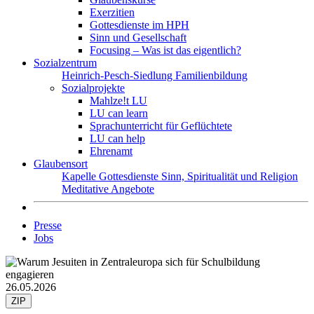
Exerzitien
Gottesdienste im HPH
Sinn und Gesellschaft
Focusing – Was ist das eigentlich?
Sozialzentrum
Heinrich-Pesch-Siedlung
Familienbildung
Sozialprojekte
Mahlze!t LU
LU can learn
Sprachunterricht für Geflüchtete
LU can help
Ehrenamt
Glaubensort
Kapelle
Gottesdienste
Sinn, Spiritualität und Religion
Meditative Angebote
Presse
Jobs
26.05.2026
ZIP