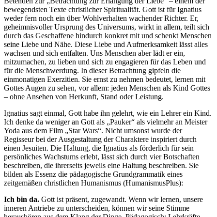
Betenden zur „Betrachtung zur Erlangung der Liebe“ – einem der
bewegendsten Texte christlicher Spiritualität. Gott ist für Ignatius
weder fern noch ein über Wohlverhalten wachender Richter. Er,
geheimnisvoller Ursprung des Universums, wirkt in allem, teilt sich
durch das Geschaffene hindurch konkret mit und schenkt Menschen
seine Liebe und Nähe. Diese Liebe und Aufmerksamkeit lässt alles
wachsen und sich entfalten. Uns Menschen aber lädt er ein,
mitzumachen, zu lieben und sich zu engagieren für das Leben und
für die Menschwerdung. In dieser Betrachtung gipfeln die
einmonatigen Exerzitien. Sie ernst zu nehmen bedeutet, lernen mit
Gottes Augen zu sehen, vor allem: jeden Menschen als Kind Gottes
– ohne Ansehen von Herkunft, Stand oder Leistung.
Ignatius sagt einmal, Gott habe ihn gelehrt, wie ein Lehrer ein Kind.
Ich denke da weniger an Gott als „Pauker“ als vielmehr an Meister
Yoda aus dem Film „Star Wars“. Nicht umsonst wurde der
Regisseur bei der Ausgestaltung der Charaktere inspiriert durch
einen Jesuiten. Die Haltung, die Ignatius als förderlich für sein
persönliches Wachstums erlebt, lässt sich durch vier Botschaften
beschreiben, die ihrerseits jeweils eine Haltung beschreiben. Sie
bilden als Essenz die pädagogische Grundgrammatik eines
zeitgemäßen christlichen Humanismus (HumanismusPlus):
Ich bin da.
Gott ist präsent, zugewandt. Wenn wir lernen, unsere
inneren Antriebe zu unterscheiden, können wir seine Stimme
heraushören aus dem Klang der Dinge. Pädagogisch: Lehrkräfte