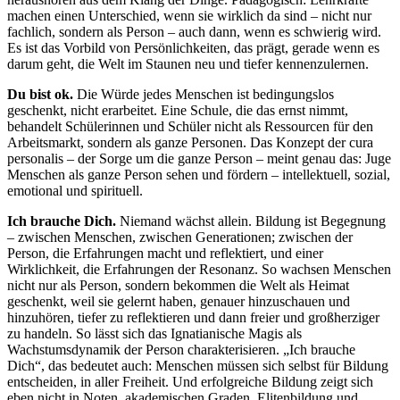
machen einen Unterschied, wenn sie wirklich da sind – nicht nur
fachlich, sondern als Person – auch dann, wenn es schwierig wird.
Es ist das Vorbild von Persönlichkeiten, das prägt, gerade wenn es
darum geht, die Welt im Staunen neu und tiefer kennenzulernen.
Du bist ok.
Die Würde jedes Menschen ist bedingungslos
geschenkt, nicht erarbeitet. Eine Schule, die das ernst nimmt,
behandelt Schülerinnen und Schüler nicht als Ressourcen für den
Arbeitsmarkt, sondern als ganze Personen. Das Konzept der cura
personalis – der Sorge um die ganze Person – meint genau das: Juge
Menschen als ganze Person sehen und fördern – intellektuell, sozial,
emotional und spirituell.
Ich brauche Dich.
Niemand wächst allein. Bildung ist Begegnung
– zwischen Menschen, zwischen Generationen; zwischen der
Person, die Erfahrungen macht und reflektiert, und einer
Wirklichkeit, die Erfahrungen der Resonanz. So wachsen Menschen
nicht nur als Person, sondern bekommen die Welt als Heimat
geschenkt, weil sie gelernt haben, genauer hinzuschauen und
hinzuhören, tiefer zu reflektieren und dann freier und großherziger
zu handeln. So lässt sich das Ignatianische Magis als
Wachstumsdynamik der Person charakterisieren. „Ich brauche
Dich“, das bedeutet auch: Menschen müssen sich selbst für Bildung
entscheiden, in aller Freiheit. Und erfolgreiche Bildung zeigt sich
eben nicht in Noten, akademischen Graden, Elitenbildung und