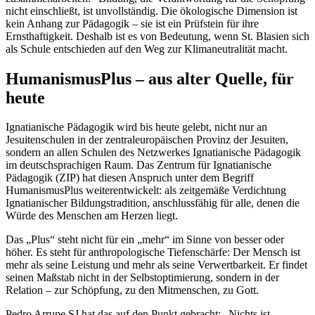
nicht einschließt, ist unvollständig. Die ökologische Dimension ist
kein Anhang zur Pädagogik – sie ist ein Prüfstein für ihre
Ernsthaftigkeit. Deshalb ist es von Bedeutung, wenn St. Blasien sich
als Schule entschieden auf den Weg zur Klimaneutralität macht.
HumanismusPlus – aus alter Quelle, für
heute
Ignatianische Pädagogik wird bis heute gelebt, nicht nur an
Jesuitenschulen in der zentraleuropäischen Provinz der Jesuiten,
sondern an allen Schulen des Netzwerkes Ignatianische Pädagogik
im deutschsprachigen Raum. Das Zentrum für Ignatianische
Pädagogik (ZIP) hat diesen Anspruch unter dem Begriff
HumanismusPlus weiterentwickelt: als zeitgemäße Verdichtung
Ignatianischer Bildungstradition, anschlussfähig für alle, denen die
Würde des Menschen am Herzen liegt.
Das „Plus“ steht nicht für ein „mehr“ im Sinne von besser oder
höher. Es steht für anthropologische Tiefenschärfe: Der Mensch ist
mehr als seine Leistung und mehr als seine Verwertbarkeit. Er findet
seinen Maßstab nicht in der Selbstoptimierung, sondern in der
Relation – zur Schöpfung, zu den Mitmenschen, zu Gott.
Pedro Arrupe SJ hat das auf den Punkt gebracht: „Nichts ist