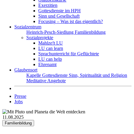
Exerzitien
Gottesdienste im HPH
Sinn und Gesellschaft
Focusing – Was ist das eigentlich?
Sozialzentrum
Heinrich-Pesch-Siedlung
Familienbildung
Sozialprojekte
Mahlze!t LU
LU can learn
Sprachunterricht für Geflüchtete
LU can help
Ehrenamt
Glaubensort
Kapelle
Gottesdienste
Sinn, Spiritualität und Religion
Meditative Angebote
Presse
Jobs
11.08.2025
Familienbildung