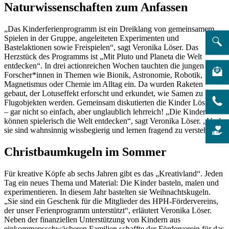
Naturwissenschaften zum Anfassen
„Das Kinderferienprogramm ist ein Dreiklang von gemeinsamem
Spielen in der Gruppe, angeleiteten Experimenten und
Bastelaktionen sowie Freispielen“, sagt Veronika Löser. Das
Herzstück des Programms ist „Mit Pluto und Planeta die Welt
entdecken“. In drei actionreichen Wochen tauchten die jungen
Forscher*innen in Themen wie Bionik, Astronomie, Robotik,
Magnetismus oder Chemie im Alltag ein. Da wurden Raketen
gebaut, der Lotuseffekt erforscht und erkundet, wie Samen zu
Flugobjekten werden. Gemeinsam diskutierten die Kinder Lösungen
– gar nicht so einfach, aber unglaublich lehrreich! „Die Kinder
können spielerisch die Welt entdecken“, sagt Veronika Löser. „Und
sie sind wahnsinnig wissbegierig und lernen fragend zu verstehen.“
Christbaumkugeln im Sommer
Für kreative Köpfe ab sechs Jahren gibt es das „Kreativland“. Jeden
Tag ein neues Thema und Material: Die Kinder basteln, malen und
experimentieren. In diesem Jahr bastelten sie Weihnachtskugeln.
„Sie sind ein Geschenk für die Mitglieder des HPH-Fördervereins,
der unser Ferienprogramm unterstützt“, erläutert Veronika Löser.
Neben der finanziellen Unterstützung von Kindern aus
einkommensschwächeren Familien schaffte der Förderverein für das