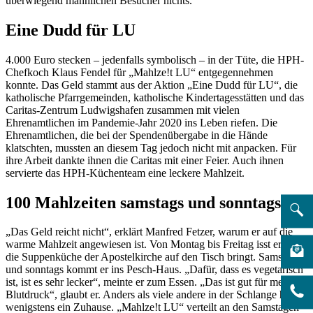
überwiegend männlichen Besucher nichts.
Eine Dudd für LU
4.000 Euro stecken – jedenfalls symbolisch – in der Tüte, die HPH-
Chefkoch Klaus Fendel für „Mahlze!t LU“ entgegennehmen
konnte. Das Geld stammt aus der Aktion „Eine Dudd für LU“, die
katholische Pfarrgemeinden, katholische Kindertagesstätten und das
Caritas-Zentrum Ludwigshafen zusammen mit vielen
Ehrenamtlichen im Pandemie-Jahr 2020 ins Leben riefen. Die
Ehrenamtlichen, die bei der Spendenübergabe in die Hände
klatschten, mussten an diesem Tag jedoch nicht mit anpacken. Für
ihre Arbeit dankte ihnen die Caritas mit einer Feier. Auch ihnen
servierte das HPH-Küchenteam eine leckere Mahlzeit.
100 Mahlzeiten samstags und sonntags
„Das Geld reicht nicht“, erklärt Manfred Fetzer, warum er auf die
warme Mahlzeit angewiesen ist. Von Montag bis Freitag isst er, was
die Suppenküche der Apostelkirche auf den Tisch bringt. Samstags
und sonntags kommt er ins Pesch-Haus. „Dafür, dass es vegetarisch
ist, ist es sehr lecker“, meinte er zum Essen. „Das ist gut für meinen
Blutdruck“, glaubt er. Anders als viele andere in der Schlange hat er
wenigstens ein Zuhause. „Mahlze!t LU“ verteilt an den Samstagen