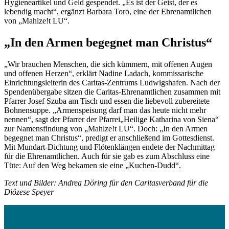
Hygieneartikel und Geld gespendet. „Es ist der Geist, der es
lebendig macht“, ergänzt Barbara Toro, eine der Ehrenamtlichen
von „Mahlze!t LU“.
„In den Armen begegnet man Christus“
„Wir brauchen Menschen, die sich kümmern, mit offenen Augen
und offenen Herzen“, erklärt Nadine Ladach, kommissarische
Einrichtungsleiterin des Caritas-Zentrums Ludwigshafen. Nach der
Spendenübergabe sitzen die Caritas-Ehrenamtlichen zusammen mit
Pfarrer Josef Szuba am Tisch und essen die liebevoll zubereitete
Bohnensuppe. „Armenspeisung darf man das heute nicht mehr
nennen“, sagt der Pfarrer der Pfarrei„Heilige Katharina von Siena“
zur Namensfindung von „Mahlze!t LU“. Doch: „In den Armen
begegnet man Christus“, predigt er anschließend im Gottesdienst.
Mit Mundart-Dichtung und Flötenklängen endete der Nachmittag
für die Ehrenamtlichen. Auch für sie gab es zum Abschluss eine
Tüte: Auf den Weg bekamen sie eine „Kuchen-Dudd“.
Text und Bilder: Andrea Döring für den Caritasverband für die
Diözese Speyer