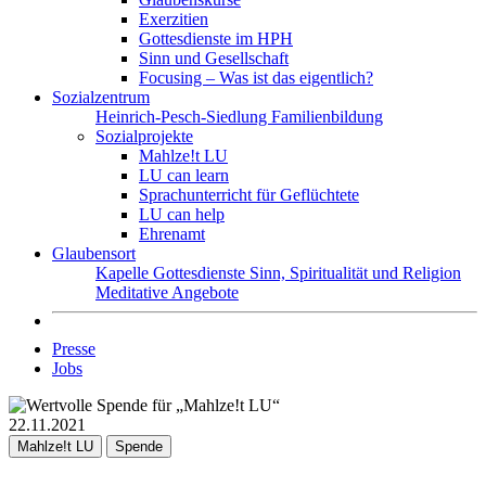
Exerzitien
Gottesdienste im HPH
Sinn und Gesellschaft
Focusing – Was ist das eigentlich?
Sozialzentrum
Heinrich-Pesch-Siedlung
Familienbildung
Sozialprojekte
Mahlze!t LU
LU can learn
Sprachunterricht für Geflüchtete
LU can help
Ehrenamt
Glaubensort
Kapelle
Gottesdienste
Sinn, Spiritualität und Religion
Meditative Angebote
Presse
Jobs
22.11.2021
Mahlze!t LU
Spende