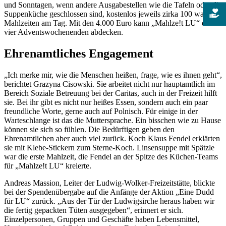
und Sonntagen, wenn andere Ausgabestellen wie die Tafeln oder die
Suppenküche geschlossen sind, kostenlos jeweils zirka 100 warme
Mahlzeiten am Tag. Mit den 4.000 Euro kann „Mahlze!t LU“ die
vier Adventswochenenden abdecken.
Ehrenamtliches Engagement
„Ich merke mir, wie die Menschen heißen, frage, wie es ihnen geht“,
berichtet
Grazyna
Cisowski. Sie arbeitet nicht nur hauptamtlich im
Bereich Soziale Betreuung bei der Caritas, auch in der Freizeit hilft
sie. Bei ihr gibt es nicht nur heißes Essen, sondern auch ein paar
freundliche Worte, gerne auch auf Polnisch. Für einige in der
Warteschlange ist das die Muttersprache. Ein bisschen wie zu Hause
können sie sich so fühlen. Die Bedürftigen geben den
Ehrenamtlichen aber auch viel zurück. Koch Klaus Fendel erklärten
sie mit Klebe-Stickern zum Sterne-Koch. Linsensuppe mit Spätzle
war die erste Mahlzeit, die Fendel an der Spitze des Küchen-Teams
für „Mahlze!t LU“ kreierte.
Andreas Massion, Leiter der Ludwig-Wolker-Freizeitstätte, blickte
bei der Spendenübergabe auf die Anfänge der Aktion „Eine Dudd
für LU“ zurück. „Aus der Tür der Ludwigsirche heraus haben wir
die fertig gepackten Tüten ausgegeben“, erinnert er sich.
Einzelpersonen, Gruppen und Geschäfte haben Lebensmittel,