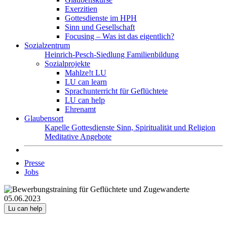
Exerzitien
Gottesdienste im HPH
Sinn und Gesellschaft
Focusing – Was ist das eigentlich?
Sozialzentrum
Heinrich-Pesch-Siedlung
Familienbildung
Sozialprojekte
Mahlze!t LU
LU can learn
Sprachunterricht für Geflüchtete
LU can help
Ehrenamt
Glaubensort
Kapelle
Gottesdienste
Sinn, Spiritualität und Religion
Meditative Angebote
Presse
Jobs
05.06.2023
Lu can help