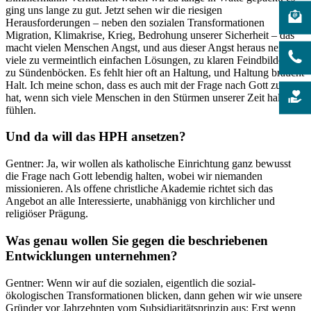
ging uns lange zu gut. Jetzt sehen wir die riesigen
Herausforderungen – neben den sozialen Transformationen
Migration, Klimakrise, Krieg, Bedrohung unserer Sicherheit – das
macht vielen Menschen Angst, und aus dieser Angst heraus neigen
viele zu vermeintlich einfachen Lösungen, zu klaren Feindbildern,
zu Sündenböcken. Es fehlt hier oft an Haltung, und Haltung braucht
Halt. Ich meine schon, dass es auch mit der Frage nach Gott zu tun
hat, wenn sich viele Menschen in den Stürmen unserer Zeit haltlos
fühlen.
Und da will das HPH ansetzen?
Gentner: Ja, wir wollen als katholische Einrichtung ganz bewusst
die Frage nach Gott lebendig halten, wobei wir niemanden
missionieren. Als offene christliche Akademie richtet sich das
Angebot an alle Interessierte, unabhänigg von kirchlicher und
religiöser Prägung.
Was genau wollen Sie gegen die beschriebenen
Entwicklungen unternehmen?
Gentner: Wenn wir auf die sozialen, eigentlich die sozial-
ökologischen Transformationen blicken, dann gehen wir wie unsere
Gründer vor Jahrzehnten vom Subsidiaritätsprinzip aus: Erst wenn