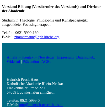
Vorstand Bildung (Vorsitzender des Vorstands) und Direktor
der Akademie
Studium in Theologie, Philosophie und Kunstpädagogik;
ausgebildeter Focusingtherapeut
Telefon: 0621 5999-160
E-Mail:
zimmermann@hph.kirche.org
Anfahrt – Kontakt – Newsletter
|
Impressum
|
Datenschutz
|
Widerruf
|
Prävention
|
AGBs
Heinrich Pesch Haus
Katholische Akademie Rhein-Neckar
Frankenthaler Straße 229
67059 Ludwigshafen am Rhein
Telefon: 0621-5999-0
E-Mail:
info@heinrich-pesch-haus.de