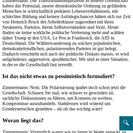
Zimmermann: Die Transformationsprozesse in unserer Gesellschaft
haben das Potenzial, unsere demokratische Ordnung zu gefährden.
Menschen in wirtschaftlich prekären Lebensverhältnissen, mit
schlechter Bildung und keinen Aufstiegschancen hätten sich zur Zeit
von Heinrich Pesch der Arbeiterklasse zugeordnet mit ihren
Strukturen, Parteien, ihrem Selbstverständnis und Stolz. Heute
finden sie keine wirkliche politische Vertretung mehr und wählen
daher Trump in den USA, Le Pen in Frankreich, die AfD in
Deutschland. Die Wählerwanderung zu solchen populistischen,
demokratiefeindlichen, polarisierenden Parteien ist gut belegt.
Dadurch verschiebt sich auch der politische Diskurs massiv, er wird
aufgeladener, aggressiver, apodiktischer. Wir sind in einer Situation,
in der es die Gesellschaft fast zerreißt.
Ist das nicht etwas zu pessimistisch formuliert?
Zimmermann: Nein. Die Polarisierung spaltet doch schon jetzt die
Gesellschaft. Schauen Sie mal, wie schwer es geworden ist,
sachliche Diskussionen zu führen, um Konsens zu werben,
Kompromisse auszuhandeln. Stattdessen wird wütend um
Gendersternchen gestritten – als ob das wichtig wäre!
Woran liegt das?
Zimmermann: Vermutlich waren wir zu lange in Watte gepackt, es