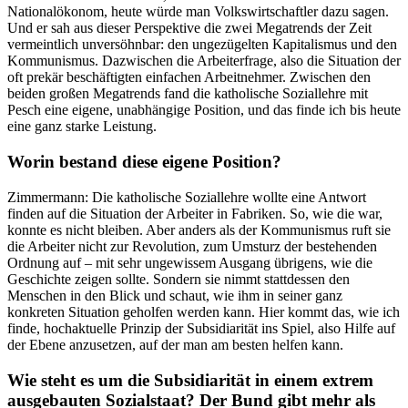
Nationalökonom, heute würde man Volkswirtschaftler dazu sagen.
Und er sah aus dieser Perspektive die zwei Megatrends der Zeit
vermeintlich unversöhnbar: den ungezügelten Kapitalismus und den
Kommunismus. Dazwischen die Arbeiterfrage, also die Situation der
oft prekär beschäftigten einfachen Arbeitnehmer. Zwischen den
beiden großen Megatrends fand die katholische Soziallehre mit
Pesch eine eigene, unabhängige Position, und das finde ich bis heute
eine ganz starke Leistung.
Worin bestand diese eigene Position?
Zimmermann: Die katholische Soziallehre wollte eine Antwort
finden auf die Situation der Arbeiter in Fabriken. So, wie die war,
konnte es nicht bleiben. Aber anders als der Kommunismus ruft sie
die Arbeiter nicht zur Revolution, zum Umsturz der bestehenden
Ordnung auf – mit sehr ungewissem Ausgang übrigens, wie die
Geschichte zeigen sollte. Sondern sie nimmt stattdessen den
Menschen in den Blick und schaut, wie ihm in seiner ganz
konkreten Situation geholfen werden kann. Hier kommt das, wie ich
finde, hochaktuelle Prinzip der Subsidiarität ins Spiel, also Hilfe auf
der Ebene anzusetzen, auf der man am besten helfen kann.
Wie steht es um die Subsidiarität in einem extrem
ausgebauten Sozialstaat? Der Bund gibt mehr als