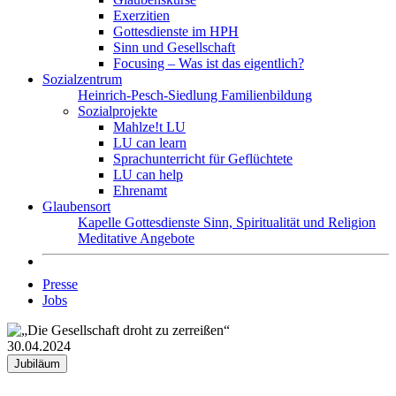
Exerzitien
Gottesdienste im HPH
Sinn und Gesellschaft
Focusing – Was ist das eigentlich?
Sozialzentrum
Heinrich-Pesch-Siedlung
Familienbildung
Sozialprojekte
Mahlze!t LU
LU can learn
Sprachunterricht für Geflüchtete
LU can help
Ehrenamt
Glaubensort
Kapelle
Gottesdienste
Sinn, Spiritualität und Religion
Meditative Angebote
Presse
Jobs
30.04.2024
Jubiläum