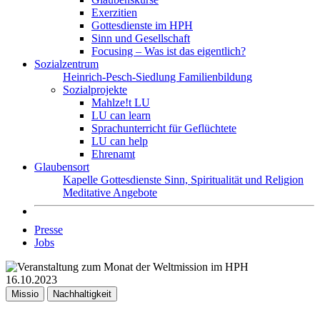
Exerzitien
Gottesdienste im HPH
Sinn und Gesellschaft
Focusing – Was ist das eigentlich?
Sozialzentrum
Heinrich-Pesch-Siedlung
Familienbildung
Sozialprojekte
Mahlze!t LU
LU can learn
Sprachunterricht für Geflüchtete
LU can help
Ehrenamt
Glaubensort
Kapelle
Gottesdienste
Sinn, Spiritualität und Religion
Meditative Angebote
Presse
Jobs
16.10.2023
Missio
Nachhaltigkeit