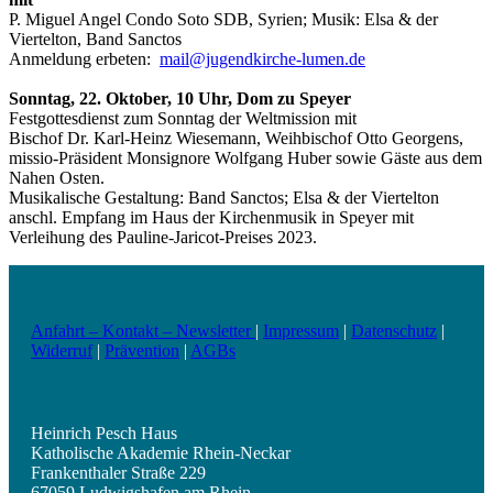
P. Miguel Angel Condo Soto SDB, Syrien; Musik: Elsa & der
Viertelton, Band Sanctos
Anmeldung erbeten:
mail@jugendkirche-lumen.de
Sonntag, 22. Oktober, 10 Uhr, Dom zu Speyer
Festgottesdienst zum Sonntag der Weltmission mit
Bischof Dr. Karl-Heinz Wiesemann, Weihbischof Otto Georgens,
missio-Präsident Monsignore Wolfgang Huber sowie Gäste aus dem
Nahen Osten.
Musikalische Gestaltung: Band Sanctos; Elsa & der Viertelton
anschl. Empfang im Haus der Kirchenmusik in Speyer mit
Verleihung des Pauline-Jaricot-Preises 2023.
Anfahrt – Kontakt – Newsletter
|
Impressum
|
Datenschutz
|
Widerruf
|
Prävention
|
AGBs
Heinrich Pesch Haus
Katholische Akademie Rhein-Neckar
Frankenthaler Straße 229
67059 Ludwigshafen am Rhein