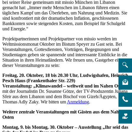
bei seiner Reise gemeinsam mit missio München im Libanon
gemacht hat: „Immer mehr Menschen im Libanon führen einen
täglichen Kampf um das Überleben, um Nahrung und Medizin. Sie
sind konfrontiert mit der dramatischen Inflation, geschlossenen
Bankkonten sowie steigenden Kosten, zum Beispiel für Schulgeld
und Energie.“
Projektpartnerinnen und Projektpartner von missio werden im
Weltmissionsmonat Oktober im Bistum Speyer zu Gast sein. Bei
Veranstaltungen, Gottesdiensten, Vorträgen, Begegnungen und
Studientagen geben sie spannende und interessante Einblicke in die
Situation in ihren Heimatländern. Wir freuen uns, Gastgeber einer
dieser Veranstaltungen zu sein:
Freitag, 20. Oktober, 18 bis 20.30 Uhr, Ludwigshafen, Heinrich
Pesch Haus (Frankenthaler Str. 229)
Veranstaltung: „Klimawandel – weltweit und im Nahen Osten“
mit der Journalistin Dr. Susanne Götze, der TV-Produzentin Juliana
Sfeir aus dem Libanon und dem Bischof von Gizeh/Ägypten,
Thomas Adly Zaky. Wir bitten um
Anmeldung
.
Weitere zentrale Veranstaltungen mit Gästen aus dem Nahen
Osten
Montag, 9. bis Montag, 30. Oktober – Ausstellung „Ihr seid das