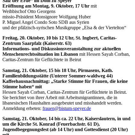
Salz der Erde“ im Dom zu Speyer
Eröffnung am Montag, 9. Oktober, 17 Uhr
mit
Weihbischof Otto Georgens
missio-Präsident Monsignore Wolfgang Huber
P. Miguel Angel Condo Soto SDB aus Syrien
und der pfälzisch-syrischen Musikgruppe „Elsa & der Viertelton“
Freitag, 20. Oktober, 10 bis 12 Uhr, St. Ingbert, Caritas-
Zentrum Saarpfalz (Kaiserstr. 63)
Informations- und Diskussionsveranstaltung zur aktuellen
Menschenrechtssituation im Libanon
mit Hessen Sayah Corban,
Caritas-Zentrum für Geflüchtete in Beirut
Samstag, 21. Oktober, 15 bis 18 Uhr, Pirmasens, Kath.
Familienbildungsstätte (Unterer Sommer-waldweg 44)
Kaffeehausnachmittag: „Starke Stimme für Frauen, die keine
Stimme haben“
mit
Hessen Sayah Corban, Caritas-Zentrum für Geflüchtete in Beirut.
Sie berichtet von ihrer Arbeit mit Arbeitsmigrantinnen, die in
libanesischen Haushalten ausgebeutet und misshandelt werden.
Anmeldung erbeten:
frauen@bistum-speyer.de
Samstag, 21. Oktober, 14 bis ca. 22 Uhr, Kaiserslautern, in und
um die Kirche St. Konrad (Feuerbachstr. 61 D),
Jugendbegegnungsfest (ab 14 Uhr) und Gottesdienst (20 Uhr)
mit