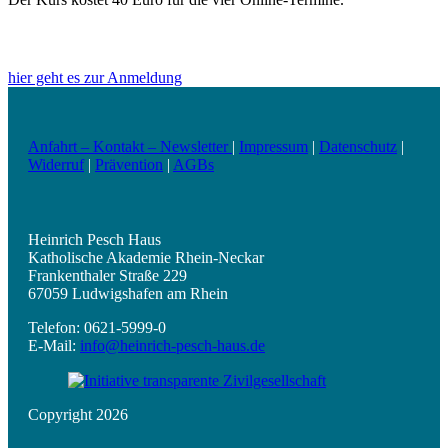
hier geht es zur Anmeldung
Anfahrt – Kontakt – Newsletter
|
Impressum
|
Datenschutz
|
Widerruf
|
Prävention
|
AGBs
Heinrich Pesch Haus
Katholische Akademie Rhein-Neckar
Frankenthaler Straße 229
67059 Ludwigshafen am Rhein
Telefon: 0621-5999-0
E-Mail:
info@heinrich-pesch-haus.de
Copyright 2026