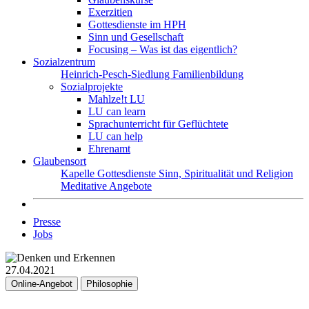
Exerzitien
Gottesdienste im HPH
Sinn und Gesellschaft
Focusing – Was ist das eigentlich?
Sozialzentrum
Heinrich-Pesch-Siedlung
Familienbildung
Sozialprojekte
Mahlze!t LU
LU can learn
Sprachunterricht für Geflüchtete
LU can help
Ehrenamt
Glaubensort
Kapelle
Gottesdienste
Sinn, Spiritualität und Religion
Meditative Angebote
Presse
Jobs
27.04.2021
Online-Angebot
Philosophie