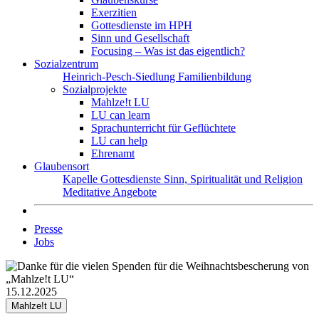
Exerzitien
Gottesdienste im HPH
Sinn und Gesellschaft
Focusing – Was ist das eigentlich?
Sozialzentrum
Heinrich-Pesch-Siedlung
Familienbildung
Sozialprojekte
Mahlze!t LU
LU can learn
Sprachunterricht für Geflüchtete
LU can help
Ehrenamt
Glaubensort
Kapelle
Gottesdienste
Sinn, Spiritualität und Religion
Meditative Angebote
Presse
Jobs
15.12.2025
Mahlze!t LU