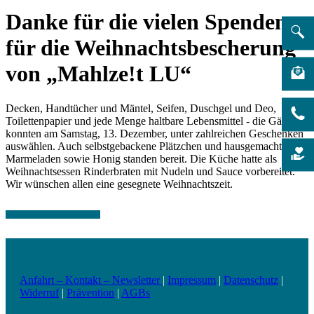
Danke für die vielen Spenden
für die Weihnachtsbescherung
von „Mahlze!t LU“
Decken, Handtücher und Mäntel, Seifen, Duschgel und Deo,
Toilettenpapier und jede Menge haltbare Lebensmittel - die Gäste
konnten am Samstag, 13. Dezember, unter zahlreichen Geschenken
auswählen. Auch selbstgebackene Plätzchen und hausgemachte
Marmeladen sowie Honig standen bereit. Die Küche hatte als
Weihnachtsessen Rinderbraten mit Nudeln und Sauce vorbereitet.
Wir wünschen allen eine gesegnete Weihnachtszeit.
Anfahrt – Kontakt – Newsletter
|
Impressum
|
Datenschutz
|
Widerruf
|
Prävention
|
AGBs