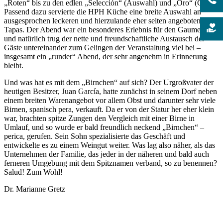
„Roten“ bis zu den edlen „Selección“ (Auswahl) und „Oro“ (Gold).
Passend dazu servierte die HPH Küche eine breite Auswahl an
ausgesprochen leckeren und hierzulande eher selten angebotenen
Tapas. Der Abend war ein besonderes Erlebnis für den Gaumen,
und natürlich trug der nette und freundschaftliche Austausch der
Gäste untereinander zum Gelingen der Veranstaltung viel bei –
insgesamt ein „runder“ Abend, der sehr angenehm in Erinnerung
bleibt.
Und was hat es mit dem „Birnchen“ auf sich? Der Urgroßvater der
heutigen Besitzer, Juan García, hatte zunächst in seinem Dorf neben
einem breiten Warenangebot vor allem Obst und darunter sehr viele
Birnen, spanisch pera, verkauft. Da er von der Statur her eher klein
war, brachten spitze Zungen den Vergleich mit einer Birne in
Umlauf, und so wurde er bald freundlich neckend „Birnchen“ –
perica, gerufen. Sein Sohn spezialisierte das Geschäft und
entwickelte es zu einem Weingut weiter. Was lag also näher, als das
Unternehmen der Familie, das jeder in der näheren und bald auch
ferneren Umgebung mit dem Spitznamen verband, so zu benennen?
Salud! Zum Wohl!
Dr. Marianne Gretz