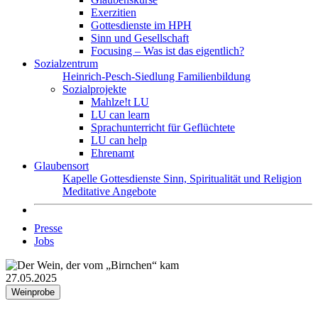
Exerzitien
Gottesdienste im HPH
Sinn und Gesellschaft
Focusing – Was ist das eigentlich?
Sozialzentrum
Heinrich-Pesch-Siedlung
Familienbildung
Sozialprojekte
Mahlze!t LU
LU can learn
Sprachunterricht für Geflüchtete
LU can help
Ehrenamt
Glaubensort
Kapelle
Gottesdienste
Sinn, Spiritualität und Religion
Meditative Angebote
Presse
Jobs
27.05.2025
Weinprobe