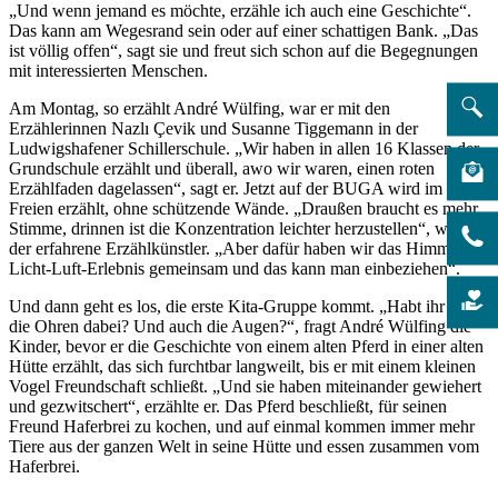
„Und wenn jemand es möchte, erzähle ich auch eine Geschichte“.
Das kann am Wegesrand sein oder auf einer schattigen Bank. „Das
ist völlig offen“, sagt sie und freut sich schon auf die Begegnungen
mit interessierten Menschen.
Am Montag, so erzählt André Wülfing, war er mit den
Erzählerinnen Nazlı Çevik und Susanne Tiggemann in der
Ludwigshafener Schillerschule. „Wir haben in allen 16 Klassen der
Grundschule erzählt und überall, awo wir waren, einen roten
Erzählfaden dagelassen“, sagt er. Jetzt auf der BUGA wird im
Freien erzählt, ohne schützende Wände. „Draußen braucht es mehr
Stimme, drinnen ist die Konzentration leichter herzustellen“, weiß
der erfahrene Erzählkünstler. „Aber dafür haben wir das Himmel-
Licht-Luft-Erlebnis gemeinsam und das kann man einbeziehen“.
Und dann geht es los, die erste Kita-Gruppe kommt. „Habt ihr alle
die Ohren dabei? Und auch die Augen?“, fragt André Wülfing die
Kinder, bevor er die Geschichte von einem alten Pferd in einer alten
Hütte erzählt, das sich furchtbar langweilt, bis er mit einem kleinen
Vogel Freundschaft schließt. „Und sie haben miteinander gewiehert
und gezwitschert“, erzählte er. Das Pferd beschließt, für seinen
Freund Haferbrei zu kochen, und auf einmal kommen immer mehr
Tiere aus der ganzen Welt in seine Hütte und essen zusammen vom
Haferbrei.