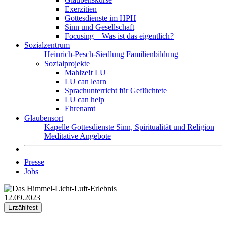
Exerzitien
Gottesdienste im HPH
Sinn und Gesellschaft
Focusing – Was ist das eigentlich?
Sozialzentrum
Heinrich-Pesch-Siedlung
Familienbildung
Sozialprojekte
Mahlze!t LU
LU can learn
Sprachunterricht für Geflüchtete
LU can help
Ehrenamt
Glaubensort
Kapelle
Gottesdienste
Sinn, Spiritualität und Religion
Meditative Angebote
Presse
Jobs
12.09.2023
Erzählfest