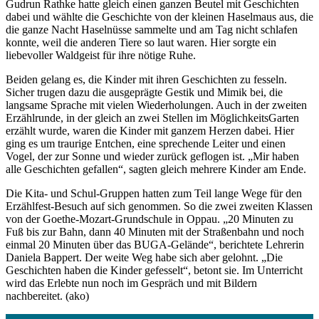
Gudrun Rathke hatte gleich einen ganzen Beutel mit Geschichten
dabei und wählte die Geschichte von der kleinen Haselmaus aus, die
die ganze Nacht Haselnüsse sammelte und am Tag nicht schlafen
konnte, weil die anderen Tiere so laut waren. Hier sorgte ein
liebevoller Waldgeist für ihre nötige Ruhe.
Beiden gelang es, die Kinder mit ihren Geschichten zu fesseln.
Sicher trugen dazu die ausgeprägte Gestik und Mimik bei, die
langsame Sprache mit vielen Wiederholungen. Auch in der zweiten
Erzählrunde, in der gleich an zwei Stellen im MöglichkeitsGarten
erzählt wurde, waren die Kinder mit ganzem Herzen dabei. Hier
ging es um traurige Entchen, eine sprechende Leiter und einen
Vogel, der zur Sonne und wieder zurück geflogen ist. „Mir haben
alle Geschichten gefallen“, sagten gleich mehrere Kinder am Ende.
Die Kita- und Schul-Gruppen hatten zum Teil lange Wege für den
Erzählfest-Besuch auf sich genommen. So die zwei zweiten Klassen
von der Goethe-Mozart-Grundschule in Oppau. „20 Minuten zu
Fuß bis zur Bahn, dann 40 Minuten mit der Straßenbahn und noch
einmal 20 Minuten über das BUGA-Gelände“, berichtete Lehrerin
Daniela Bappert. Der weite Weg habe sich aber gelohnt. „Die
Geschichten haben die Kinder gefesselt“, betont sie. Im Unterricht
wird das Erlebte nun noch im Gespräch und mit Bildern
nachbereitet. (ako)