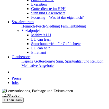
Exerzitien
Gottesdienste im HPH
Sinn und Gesellschaft
Focusing – Was ist das eigentlich?
Sozialzentrum
Heinrich-Pesch-Siedlung
Familienbildung
Sozialprojekte
Mahlze!t LU
LU can learn
Sprachunterricht für Geflüchtete
LU can help
Ehrenamt
Glaubensort
Kapelle
Gottesdienste
Sinn, Spiritualität und Religion
Meditative Angebote
Presse
Jobs
12.08.2025
LU can learn