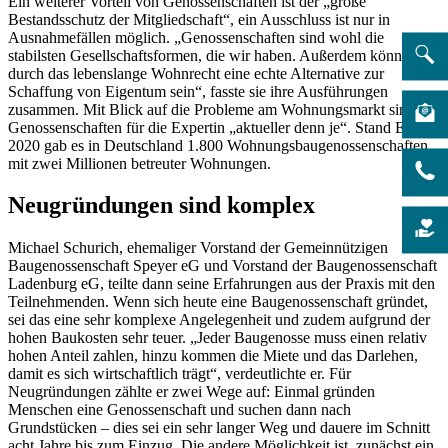
Ein weiterer Vorteil von Genossenschaften ist der „große
Bestandsschutz der Mitgliedschaft“, ein Ausschluss ist nur in
Ausnahmefällen möglich. „Genossenschaften sind wohl die
stabilsten Gesellschaftsformen, die wir haben. Außerdem können sie
durch das lebenslange Wohnrecht eine echte Alternative zur
Schaffung von Eigentum sein“, fasste sie ihre Ausführungen
zusammen. Mit Blick auf die Probleme am Wohnungsmarkt sind
Genossenschaften für die Expertin „aktueller denn je“. Stand Ende
2020 gab es in Deutschland 1.800 Wohnungsbaugenossenschaften
mit zwei Millionen betreuter Wohnungen.
Neugründungen sind komplex
Michael Schurich, ehemaliger Vorstand der Gemeinnützigen
Baugenossenschaft Speyer eG und Vorstand der Baugenossenschaft
Ladenburg eG, teilte dann seine Erfahrungen aus der Praxis mit den
Teilnehmenden. Wenn sich heute eine Baugenossenschaft gründet,
sei das eine sehr komplexe Angelegenheit und zudem aufgrund der
hohen Baukosten sehr teuer. „Jeder Baugenosse muss einen relativ
hohen Anteil zahlen, hinzu kommen die Miete und das Darlehen,
damit es sich wirtschaftlich trägt“, verdeutlichte er. Für
Neugründungen zählte er zwei Wege auf: Einmal gründen
Menschen eine Genossenschaft und suchen dann nach
Grundstücken – dies sei ein sehr langer Weg und dauere im Schnitt
acht Jahre bis zum Einzug. Die andere Möglichkeit ist, zunächst ein