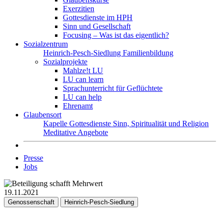
Exerzitien
Gottesdienste im HPH
Sinn und Gesellschaft
Focusing – Was ist das eigentlich?
Sozialzentrum
Heinrich-Pesch-Siedlung
Familienbildung
Sozialprojekte
Mahlze!t LU
LU can learn
Sprachunterricht für Geflüchtete
LU can help
Ehrenamt
Glaubensort
Kapelle
Gottesdienste
Sinn, Spiritualität und Religion
Meditative Angebote
Presse
Jobs
19.11.2021
Genossenschaft
Heinrich-Pesch-Siedlung