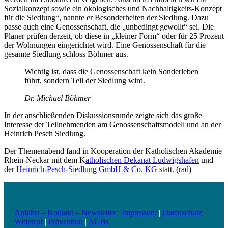
Sozialkonzept sowie ein ökologisches und Nachhaltigkeits-Konzept
für die Siedlung“, nannte er Besonderheiten der Siedlung. Dazu
passe auch eine Genossenschaft, die „unbedingt gewollt“ sei. Die
Planer prüfen derzeit, ob diese in „kleiner Form“ oder für 25 Prozent
der Wohnungen eingerichtet wird. Eine Genossenschaft für die
gesamte Siedlung schloss Böhmer aus.
Wichtig ist, dass die Genossenschaft kein Sonderleben
führt, sondern Teil der Siedlung wird.
Dr. Michael Böhmer
In der anschließenden Diskussionsrunde zeigte sich das große
Interesse der Teilnehmenden am Genossenschaftsmodell und an der
Heinrich Pesch Siedlung.
Der Themenabend fand in Kooperation der Katholischen Akademie
Rhein-Neckar mit dem K
atholischen Dekanat Ludwigshafen
und
der
Heinrich-Pesch-Siedlung GmbH & Co. KG
statt. (rad)
Anfahrt – Kontakt – Newsletter
|
Impressum
|
Datenschutz
|
Widerruf
|
Prävention
|
AGBs