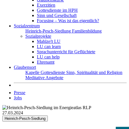
Exerzitien
Gottesdienste im HPH
Sinn und Gesellschaft
Focusing – Was ist das eigentlich?
Sozialzentrum
Heinrich-Pesch-Siedlung
Familienbildung
Sozialprojekte
Mahlze!t LU
LU can learn
Sprachunterricht für Geflüchtete
LU can help
Ehrenamt
Glaubensort
Kapelle
Gottesdienste
Sinn, Spiritualität und Religion
Meditative Angebote
Presse
Jobs
27.03.2024
Heinrich-Pesch-Siedlung