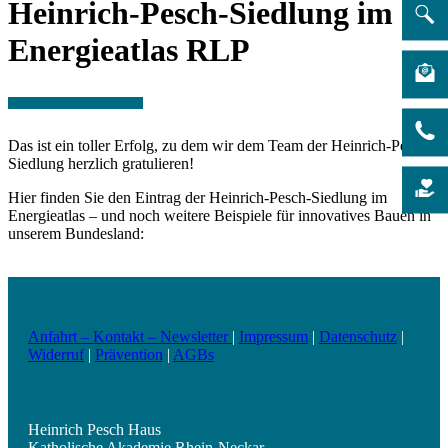
Heinrich-Pesch-Siedlung im
Energieatlas RLP
Das ist ein toller Erfolg, zu dem wir dem Team der Heinrich-Pesch-
Siedlung herzlich gratulieren!
Hier finden Sie den Eintrag der Heinrich-Pesch-Siedlung im
Energieatlas – und noch weitere Beispiele für innovatives Bauen in
unserem Bundesland:
Anfahrt – Kontakt – Newsletter
|
Impressum
|
Datenschutz
|
Widerruf
|
Prävention
|
AGBs
Heinrich Pesch Haus
Katholische Akademie Rhein-Neckar