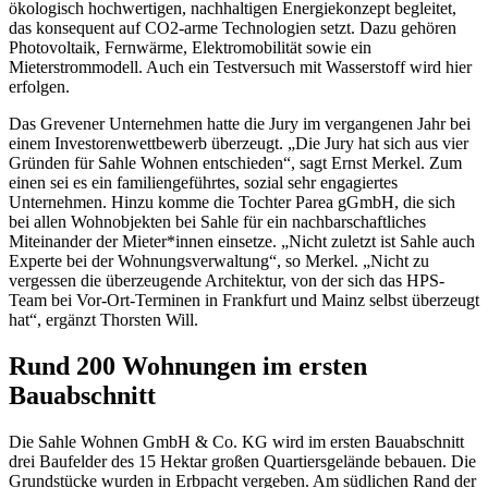
ökologisch hochwertigen, nachhaltigen Energiekonzept begleitet,
das konsequent auf CO2-arme Technologien setzt. Dazu gehören
Photovoltaik, Fernwärme, Elektromobilität sowie ein
Mieterstrommodell. Auch ein Testversuch mit Wasserstoff wird hier
erfolgen.
Das Grevener Unternehmen hatte die Jury im vergangenen Jahr bei
einem Investorenwettbewerb überzeugt. „Die Jury hat sich aus vier
Gründen für Sahle Wohnen entschieden“, sagt Ernst Merkel. Zum
einen sei es ein familiengeführtes, sozial sehr engagiertes
Unternehmen. Hinzu komme die Tochter Parea gGmbH, die sich
bei allen Wohnobjekten bei Sahle für ein nachbarschaftliches
Miteinander der Mieter*innen einsetze. „Nicht zuletzt ist Sahle auch
Experte bei der Wohnungsverwaltung“, so Merkel. „Nicht zu
vergessen die überzeugende Architektur, von der sich das HPS-
Team bei Vor-Ort-Terminen in Frankfurt und Mainz selbst überzeugt
hat“, ergänzt Thorsten Will.
Rund 200 Wohnungen im ersten
Bauabschnitt
Die Sahle Wohnen GmbH & Co. KG wird im ersten Bauabschnitt
drei Baufelder des 15 Hektar großen Quartiersgelände bebauen. Die
Grundstücke wurden in Erbpacht vergeben. Am südlichen Rand der