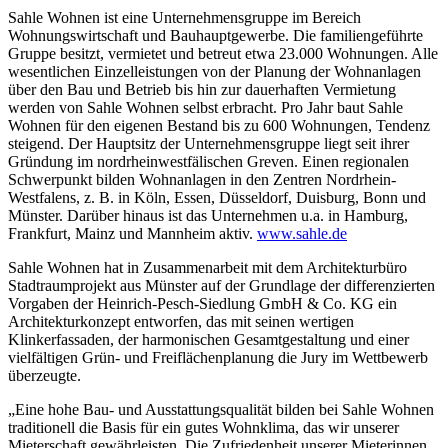
Sahle Wohnen ist eine Unternehmensgruppe im Bereich
Wohnungswirtschaft und Bauhauptgewerbe. Die familiengeführte
Gruppe besitzt, vermietet und betreut etwa 23.000 Wohnungen. Alle
wesentlichen Einzelleistungen von der Planung der Wohnanlagen
über den Bau und Betrieb bis hin zur dauerhaften Vermietung
werden von Sahle Wohnen selbst erbracht. Pro Jahr baut Sahle
Wohnen für den eigenen Bestand bis zu 600 Wohnungen, Tendenz
steigend. Der Hauptsitz der Unternehmensgruppe liegt seit ihrer
Gründung im nordrheinwestfälischen Greven. Einen regionalen
Schwerpunkt bilden Wohnanlagen in den Zentren Nordrhein-
Westfalens, z. B. in Köln, Essen, Düsseldorf, Duisburg, Bonn und
Münster. Darüber hinaus ist das Unternehmen u.a. in Hamburg,
Frankfurt, Mainz und Mannheim aktiv.
www.sahle.de
Sahle Wohnen hat in Zusammenarbeit mit dem Architekturbüro
Stadtraumprojekt aus Münster auf der Grundlage der differenzierten
Vorgaben der Heinrich-Pesch-Siedlung GmbH & Co. KG ein
Architekturkonzept entworfen, das mit seinen wertigen
Klinkerfassaden, der harmonischen Gesamtgestaltung und einer
vielfältigen Grün- und Freiflächenplanung die Jury im Wettbewerb
überzeugte.
„Eine hohe Bau- und Ausstattungsqualität bilden bei Sahle Wohnen
traditionell die Basis für ein gutes Wohnklima, das wir unserer
Mieterschaft gewährleisten. Die Zufriedenheit unserer Mieterinnen