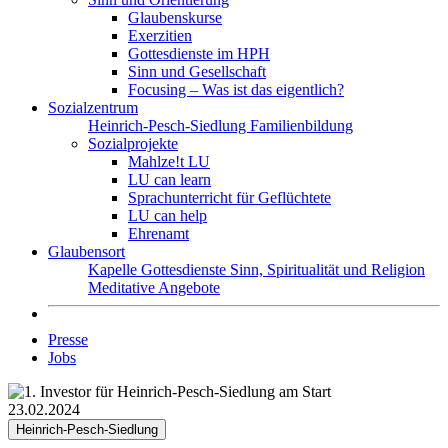
Glaubenskurse
Exerzitien
Gottesdienste im HPH
Sinn und Gesellschaft
Focusing – Was ist das eigentlich?
Sozialzentrum
Heinrich-Pesch-Siedlung
Familienbildung
Sozialprojekte
Mahlze!t LU
LU can learn
Sprachunterricht für Geflüchtete
LU can help
Ehrenamt
Glaubensort
Kapelle
Gottesdienste
Sinn, Spiritualität und Religion
Meditative Angebote
Presse
Jobs
23.02.2024
Heinrich-Pesch-Siedlung