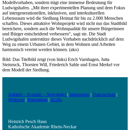
Modellvorhaben, sondern trägt eine immense Bedeutung für
Ludwigshafen. „Mit ihrer experimentellen Planung und dem Fokus
auf intergenerationellen, inklusiven, und interkulturellen
Lebensraum wird die Siedlung Heimat für bis zu 2.000 Menschen
schaffen. Dieses attraktive Wohnprojekt wird nicht nur das Stadtbild
bereichern, sondern auch die Wohnqualität für unsere Bürgerinnen
und Bürger entscheidend verbessern“, sagt sie. Die Stadt
Ludwigshafen unterstütze dieses Vorhaben nachdrücklich auf dem
Weg zu einem Urbanen Gebiet, in dem Wohnen und Arbeiten
harmonisch vereint werden können. (ako)
Bild: Das Titelbild zeigt (von links) Erich Varnhagen, Jutta
Steinruck, Thorsten Will, Friederich Sahle und Ernst Merkel vor
dem Modell der Siedlung.
Anfahrt – Kontakt – Newsletter
|
Impressum
|
Datenschutz
|
Widerruf
|
Prävention
|
AGBs
Heinrich Pesch Haus
Katholische Akademie Rhein-Neckar