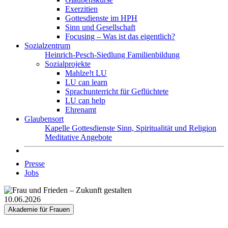
Exerzitien
Gottesdienste im HPH
Sinn und Gesellschaft
Focusing – Was ist das eigentlich?
Sozialzentrum
Heinrich-Pesch-Siedlung
Familienbildung
Sozialprojekte
Mahlze!t LU
LU can learn
Sprachunterricht für Geflüchtete
LU can help
Ehrenamt
Glaubensort
Kapelle
Gottesdienste
Sinn, Spiritualität und Religion
Meditative Angebote
Presse
Jobs
10.06.2026
Akademie für Frauen