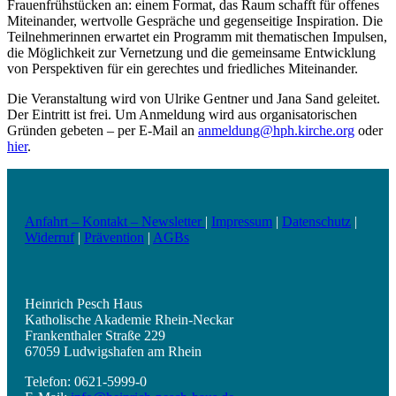
Frauenfrühstücken an: einem Format, das Raum schafft für offenes
Miteinander, wertvolle Gespräche und gegenseitige Inspiration. Die
Teilnehmerinnen erwartet ein Programm mit thematischen Impulsen,
die Möglichkeit zur Vernetzung und die gemeinsame Entwicklung
von Perspektiven für ein gerechtes und friedliches Miteinander.
Die Veranstaltung wird von Ulrike Gentner und Jana Sand geleitet.
Der Eintritt ist frei. Um Anmeldung wird aus organisatorischen
Gründen gebeten – per E-Mail an
anmeldung@hph.kirche.org
oder
hier
.
Anfahrt – Kontakt – Newsletter
|
Impressum
|
Datenschutz
|
Widerruf
|
Prävention
|
AGBs
Heinrich Pesch Haus
Katholische Akademie Rhein-Neckar
Frankenthaler Straße 229
67059 Ludwigshafen am Rhein
Telefon: 0621-5999-0