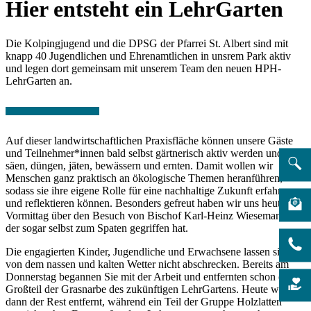
Hier entsteht ein LehrGarten
Die Kolpingjugend und die DPSG der Pfarrei St. Albert sind mit
knapp 40 Jugendlichen und Ehrenamtlichen in unsrem Park aktiv
und legen dort gemeinsam mit unserem Team den neuen HPH-
LehrGarten an.
Auf dieser landwirtschaftlichen Praxisfläche können unsere Gäste
und Teilnehmer*innen bald selbst gärtnerisch aktiv werden und
säen, düngen, jäten, bewässern und ernten. Damit wollen wir
Menschen ganz praktisch an ökologische Themen heranführen,
sodass sie ihre eigene Rolle für eine nachhaltige Zukunft erfahren
und reflektieren können. Besonders gefreut haben wir uns heute
Vormittag über den Besuch von Bischof Karl-Heinz Wiesemann,
der sogar selbst zum Spaten gegriffen hat.
Die engagierten Kinder, Jugendliche und Erwachsene lassen sich
von dem nassen und kalten Wetter nicht abschrecken. Bereits am
Donnerstag begannen Sie mit der Arbeit und entfernten schon einen
Großteil der Grasnarbe des zukünftigen LehrGartens. Heute wurde
dann der Rest entfernt, während ein Teil der Gruppe Holzlatten