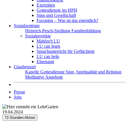
Exerzitien
Gottesdienste im HPH
Sinn und Gesellschaft
Focusing – Was ist das eigentlich?
Sozialzentrum
Heinrich-Pesch-Siedlung
Familienbildung
Sozialprojekte
Mahlze!t LU
LU can learn
Sprachunterricht für Geflüchtete
LU can help
Ehrenamt
Glaubensort
Kapelle
Gottesdienste
Sinn, Spiritualität und Religion
Meditative Angebote
Presse
Jobs
19.04.2024
72-Stunden-Aktion