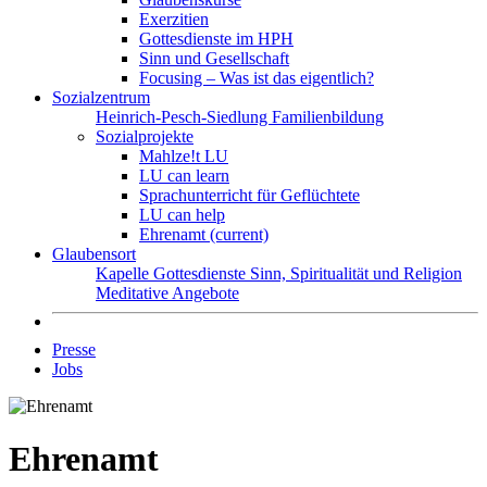
Exerzitien
Gottesdienste im HPH
Sinn und Gesellschaft
Focusing – Was ist das eigentlich?
Sozialzentrum
Heinrich-Pesch-Siedlung
Familienbildung
Sozialprojekte
Mahlze!t LU
LU can learn
Sprachunterricht für Geflüchtete
LU can help
Ehrenamt
(current)
Glaubensort
Kapelle
Gottesdienste
Sinn, Spiritualität und Religion
Meditative Angebote
Presse
Jobs
Ehrenamt