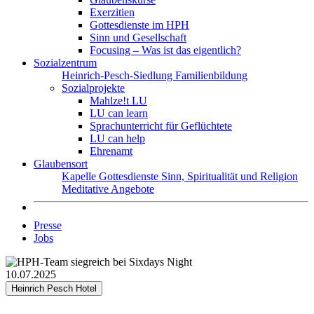
Exerzitien
Gottesdienste im HPH
Sinn und Gesellschaft
Focusing – Was ist das eigentlich?
Sozialzentrum
Heinrich-Pesch-Siedlung
Familienbildung
Sozialprojekte
Mahlze!t LU
LU can learn
Sprachunterricht für Geflüchtete
LU can help
Ehrenamt
Glaubensort
Kapelle
Gottesdienste
Sinn, Spiritualität und Religion
Meditative Angebote
Presse
Jobs
10.07.2025
Heinrich Pesch Hotel