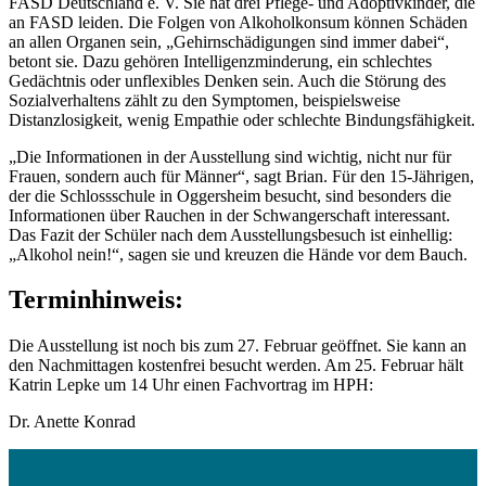
FASD Deutschland e. V. Sie hat drei Pflege- und Adoptivkinder, die
an FASD leiden. Die Folgen von Alkoholkonsum können Schäden
an allen Organen sein, „Gehirnschädigungen sind immer dabei“,
betont sie. Dazu gehören Intelligenzminderung, ein schlechtes
Gedächtnis oder unflexibles Denken sein. Auch die Störung des
Sozialverhaltens zählt zu den Symptomen, beispielsweise
Distanzlosigkeit, wenig Empathie oder schlechte Bindungsfähigkeit.
„Die Informationen in der Ausstellung sind wichtig, nicht nur für
Frauen, sondern auch für Männer“, sagt Brian. Für den 15-Jährigen,
der die Schlossschule in Oggersheim besucht, sind besonders die
Informationen über Rauchen in der Schwangerschaft interessant.
Das Fazit der Schüler nach dem Ausstellungsbesuch ist einhellig:
„Alkohol nein!“, sagen sie und kreuzen die Hände vor dem Bauch.
Terminhinweis:
Die Ausstellung ist noch bis zum 27. Februar geöffnet. Sie kann an
den Nachmittagen kostenfrei besucht werden. Am 25. Februar hält
Katrin Lepke um 14 Uhr einen Fachvortrag im HPH:
Dr. Anette Konrad