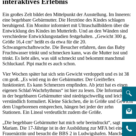
interaktives Erlebnis
Ein großes Zelt bildet den Mittelpunkt der Ausstellung. Im Inneren:
eine begehbare Gebärmutter. Die Herztöne des Kindes schlagen
beruhigend. Ein Monitor informiert mit Ultraschallbildern über die
Entwicklung des Kindes im Mutterleib. Und an den Wänden sind
verschiedene Entwicklungsstadien festgehalten. „Gewicht 300 g,
Größe 16,4 cm“ heißt es da etwa für die 20.
Schwangerschaftswoche. Die Besucher erfahren, dass das Baby
Fruchtwasser trinkt und schmecken kann, was die Mutter isst und
trinkt. Es liebt alles, was süß schmeckt und bekommt manchmal
Schluckauf. Pipi macht es auch schon.
Vier Wochen später hat sich sein Gewicht verdoppelt und es ist 3ß
cm groß. „Es wird eng in der Gebärmutter. Der Greifreflex
funktioniert. Es kann Schmerzen empfinden. Ab jetzt hat es einen
eigenen Schlaf-Wachrhythmus“ ist hier zu lesen. Die Informationen
in der begehbaren Gebärmutter sind niedrigschwellig und leicht
verständlich formuliert. Kleine Säckchen, die in Größe und Gewicht
dem Ungeborenen entsprechen, hängen bei jeder der zehn
Stationen. Ein Lineal verdeutlicht zudem die Größe.
„Die begehbare Gebärmutter hat mich sehr beeindruckt“, sagt
Mariam. Die 17-Jährige ist in der Ausbildung zur MFA bei einer
Frauenärztin und besucht die BBS 2 in Ludwigshafen. Manches