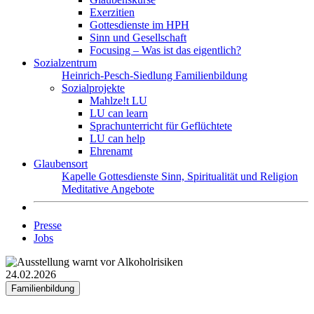
Exerzitien
Gottesdienste im HPH
Sinn und Gesellschaft
Focusing – Was ist das eigentlich?
Sozialzentrum
Heinrich-Pesch-Siedlung
Familienbildung
Sozialprojekte
Mahlze!t LU
LU can learn
Sprachunterricht für Geflüchtete
LU can help
Ehrenamt
Glaubensort
Kapelle
Gottesdienste
Sinn, Spiritualität und Religion
Meditative Angebote
Presse
Jobs
24.02.2026
Familienbildung