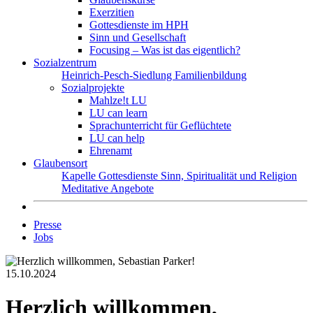
Exerzitien
Gottesdienste im HPH
Sinn und Gesellschaft
Focusing – Was ist das eigentlich?
Sozialzentrum
Heinrich-Pesch-Siedlung
Familienbildung
Sozialprojekte
Mahlze!t LU
LU can learn
Sprachunterricht für Geflüchtete
LU can help
Ehrenamt
Glaubensort
Kapelle
Gottesdienste
Sinn, Spiritualität und Religion
Meditative Angebote
Presse
Jobs
15.10.2024
Herzlich willkommen,