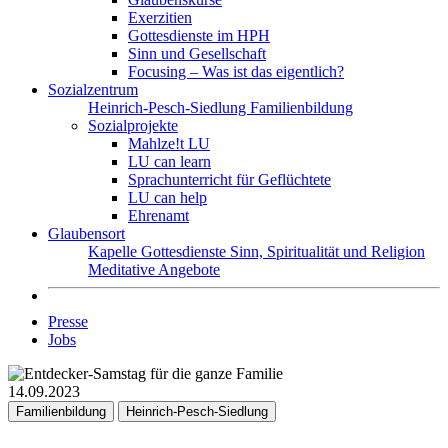
Exerzitien
Gottesdienste im HPH
Sinn und Gesellschaft
Focusing – Was ist das eigentlich?
Sozialzentrum
Heinrich-Pesch-Siedlung
Familienbildung
Sozialprojekte
Mahlze!t LU
LU can learn
Sprachunterricht für Geflüchtete
LU can help
Ehrenamt
Glaubensort
Kapelle
Gottesdienste
Sinn, Spiritualität und Religion
Meditative Angebote
Presse
Jobs
14.09.2023
Familienbildung
Heinrich-Pesch-Siedlung