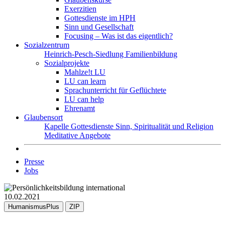
Exerzitien
Gottesdienste im HPH
Sinn und Gesellschaft
Focusing – Was ist das eigentlich?
Sozialzentrum
Heinrich-Pesch-Siedlung
Familienbildung
Sozialprojekte
Mahlze!t LU
LU can learn
Sprachunterricht für Geflüchtete
LU can help
Ehrenamt
Glaubensort
Kapelle
Gottesdienste
Sinn, Spiritualität und Religion
Meditative Angebote
Presse
Jobs
10.02.2021
HumanismusPlus
ZIP