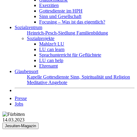
Exerzitien
Gottesdienste im HPH
Sinn und Gesellschaft
Focusing – Was ist das eigentlich?
Sozialzentrum
Heinrich-Pesch-Siedlung
Familienbildung
Sozialprojekte
Mahlze!t LU
LU can learn
Sprachunterricht für Geflüchtete
LU can help
Ehrenamt
Glaubensort
Kapelle
Gottesdienste
Sinn, Spiritualität und Religion
Meditative Angebote
Presse
Jobs
14.03.2023
Jesuiten-Magazin