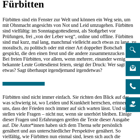
Fürbitten
Fürbitten sind ein Fenster zur Welt und können ein Weg sein, um
mit Ohnmacht angesichts von Not und Leid umzugehen. Fürbitten
sind vielfältig: im Sonntagsgottesdienst, als Stoßgebet vor
Prüfungen, frei „von der Leber weg“, online und offline. Fürbitten
sind mal kurz, mal lang, manchmal vielleicht auch etwas zu lang, zu
moralisch, zu politisch oder mit einer Art doppelter Botschaft
gespickt, die den einen freut und die andere zusammenzucken lässt.
Bei freien Fürbitten, vor allem, wenn mehrere, einander wenig
bekannte Leute Gottesdienst feiern, steigt der Druck: Wer sagt
etwas? Sagt überhaupt irgendjemand irgendetwas?
Fürbitten sind nicht immer einfach. Sie richten den Blick auf das,
was schwierig ist, wo Leiden und Krankheit herrschen, erinnern
uns, dass der Frieden noch immer auf sich warten lässt. Und sie
stellen viele Fragen – nicht nur, wenn sie unerhört bleiben. Einige
dieser Fragen und Erfahrungen greifen die Texte dieser Ausgabe
auf. Die Autor*innen haben sich dem Thema sehr persönlich
genähert und aus unterschiedlicher Perspektive genähert.
So
vielfältig, wie Fürbitten nun einmal sind, lesen sich auch die