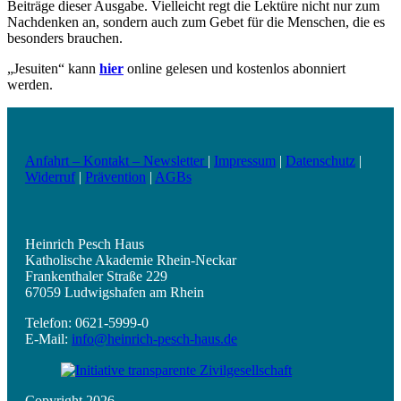
Beiträge dieser Ausgabe. Vielleicht regt die Lektüre nicht nur zum
Nachdenken an, sondern auch zum Gebet für die Menschen, die es
besonders brauchen.
„Jesuiten“ kann
hier
online gelesen und kostenlos abonniert
werden.
Anfahrt – Kontakt – Newsletter
|
Impressum
|
Datenschutz
|
Widerruf
|
Prävention
|
AGBs
Heinrich Pesch Haus
Katholische Akademie Rhein-Neckar
Frankenthaler Straße 229
67059 Ludwigshafen am Rhein
Telefon: 0621-5999-0
E-Mail:
info@heinrich-pesch-haus.de
Copyright 2026