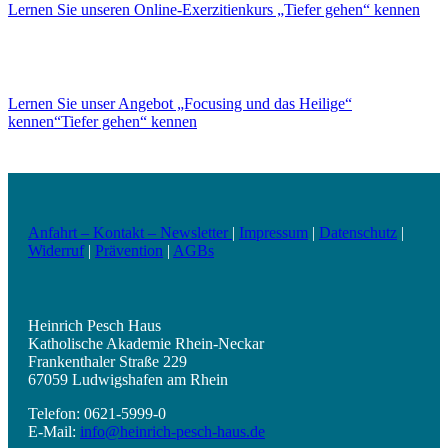
Lernen Sie unseren Online-Exerzitienkurs „Tiefer gehen“ kennen
Lernen Sie unser Angebot „Focusing und das Heilige“
kennen“Tiefer gehen“ kennen
Anfahrt – Kontakt – Newsletter
|
Impressum
|
Datenschutz
|
Widerruf
|
Prävention
|
AGBs
Heinrich Pesch Haus
Katholische Akademie Rhein-Neckar
Frankenthaler Straße 229
67059 Ludwigshafen am Rhein
Telefon: 0621-5999-0
E-Mail:
info@heinrich-pesch-haus.de