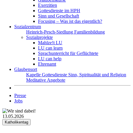
Exerzitien
Gottesdienste im HPH
Sinn und Gesellschaft
Focusing – Was ist das eigentlich?
Sozialzentrum
Heinrich-Pesch-Siedlung
Familienbildung
Sozialprojekte
Mahlze!t LU
LU can learn
Sprachunterricht für Geflüchtete
LU can help
Ehrenamt
Glaubensort
Kapelle
Gottesdienste
Sinn, Spiritualität und Religion
Meditative Angebote
Presse
Jobs
13.05.2026
Katholikentag