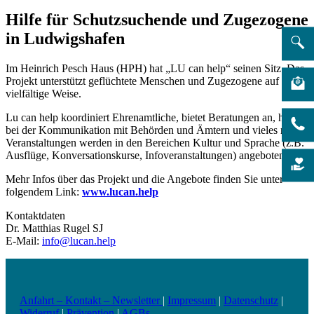
Hilfe für Schutzsuchende und Zugezogene
in Ludwigshafen
Im Heinrich Pesch Haus (HPH) hat „LU can help“ seinen Sitz. Das
Projekt unterstützt geflüchtete Menschen und Zugezogene auf
vielfältige Weise.
Lu can help koordiniert Ehrenamtliche, bietet Beratungen an, hilft
bei der Kommunikation mit Behörden und Ämtern und vieles mehr.
Veranstaltungen werden in den Bereichen Kultur und Sprache (z.B.
Ausflüge, Konversationskurse, Infoveranstaltungen) angeboten.
Mehr Infos über das Projekt und die Angebote finden Sie unter
folgendem Link:
www.lucan.help
Kontaktdaten
Dr. Matthias Rugel SJ
E-Mail:
info@lucan.help
Anfahrt – Kontakt – Newsletter
|
Impressum
|
Datenschutz
|
Widerruf
|
Prävention
|
AGBs