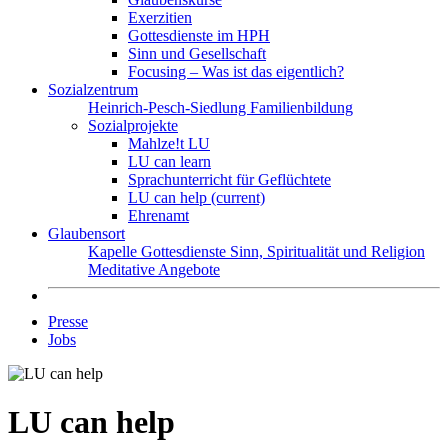
Exerzitien
Gottesdienste im HPH
Sinn und Gesellschaft
Focusing – Was ist das eigentlich?
Sozialzentrum
Heinrich-Pesch-Siedlung
Familienbildung
Sozialprojekte
Mahlze!t LU
LU can learn
Sprachunterricht für Geflüchtete
LU can help
(current)
Ehrenamt
Glaubensort
Kapelle
Gottesdienste
Sinn, Spiritualität und Religion
Meditative Angebote
Presse
Jobs
LU can help