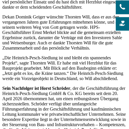
viel persönlicher Einsatz und du hast dich mit Herzblut eingesetzt“,
dankte er dem scheidenden Geschäftsführer.
Dekan Dominik Geiger wünschte Thorsten Will, dass er aus den
vergangenen Jahren gute Erfahrungen mitnehmen könne, und auf
seinem weiteren Weg von Gott getragen werde. HPS-
Geschäftsführer Ernst Merkel blickte auf die gemeinsam erzielten
Ergebnisse zurück, darunter die Verträge mit den Investoren Sahle
und Weisenburger. Auch er dankte Thorsten Will für die gute
Zusammenarbeit und das persönliche Verhältnis.
„Die Heinrich-Pesch-Siedlung ist und bleibt ein spannendes
Projekt“, sagte Thorsten Will. Er habe mit viel Herzblut für das
Bauprojekt gearbeitet. Mit Blick auf den Baubeginn erklärte er:
„Jetzt geht es los, die Kräne tanzen.“ Die Heinrich-Pesch-Siedlung
werde ein Vorzeigeobjekt in Deutschland, so Will abschließend.
Sein Nachfolger ist Horst Schröder
, der die Geschäftsführung der
Heinrich-Pesch-Siedlung GmbH & Co. KG bereits seit dem 20.
April 2026 übernommen hat, um einen reibungslosen Übergang
sicherzustellen. Schröder verfügt über umfangreiche
Führungserfahrung in der Geschäftsführung und kaufmännischen
Leitung kommunaler wie privatwirtschaftlicher Unternehmen. Seine
besondere Expertise liegt in der Unternehmensentwicklung sowie in
der Steuerung von Bau- und Infrastrukturvorhaben – Kompetenzen,