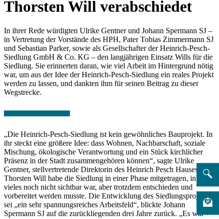
Thorsten Will verabschiedet
In ihrer Rede würdigten Ulrike Gentner und Johann Spermann SJ –
in Vertretung der Vorstände des HPH, Pater Tobias Zimmermann SJ
und Sebastian Parker, sowie als Gesellschafter der Heinrich-Pesch-
Siedlung GmbH & Co. KG – den langjährigen Einsatz Wills für die
Siedlung. Sie erinnerten daran, wie viel Arbeit im Hintergrund nötig
war, um aus der Idee der Heinrich-Pesch-Siedlung ein reales Projekt
werden zu lassen, und dankten ihm für seinen Beitrag zu dieser
Wegstrecke.
„Die Heinrich-Pesch-Siedlung ist kein gewöhnliches Bauprojekt. In
ihr steckt eine größere Idee: dass Wohnen, Nachbarschaft, soziale
Mischung, ökologische Verantwortung und ein Stück kirchlicher
Präsenz in der Stadt zusammengehören können“, sagte Ulrike
Gentner, stellvertretende Direktorin des Heinrich Pesch Hauses.
Thorsten Will habe die Siedlung in einer Phase mitgetragen, in der
vieles noch nicht sichtbar war, aber trotzdem entschieden und
vorbereitet werden musste. Die Entwicklung des Siedlungsprojekts
sei „ein sehr spannungsreiches Arbeitsfeld“, blickte Johann
Spermann SJ auf die zurückliegenden drei Jahre zurück. „Es war