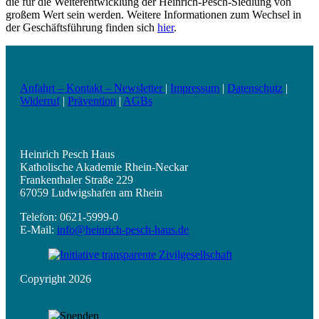
die für die Weiterentwicklung der Heinrich-Pesch-Siedlung von
großem Wert sein werden. Weitere Informationen zum Wechsel in
der Geschäftsführung finden sich
hier
.
Anfahrt – Kontakt – Newsletter
|
Impressum
|
Datenschutz
|
Widerruf
|
Prävention
|
AGBs
Heinrich Pesch Haus
Katholische Akademie Rhein-Neckar
Frankenthaler Straße 229
67059 Ludwigshafen am Rhein
Telefon: 0621-5999-0
E-Mail:
info@heinrich-pesch-haus.de
Copyright 2026