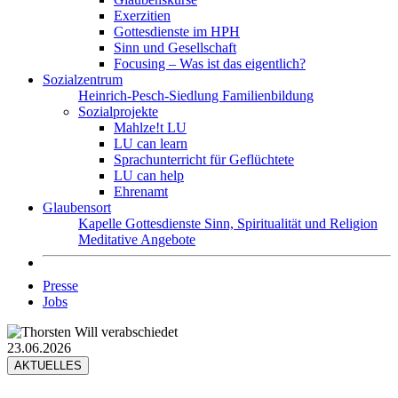
Exerzitien
Gottesdienste im HPH
Sinn und Gesellschaft
Focusing – Was ist das eigentlich?
Sozialzentrum
Heinrich-Pesch-Siedlung
Familienbildung
Sozialprojekte
Mahlze!t LU
LU can learn
Sprachunterricht für Geflüchtete
LU can help
Ehrenamt
Glaubensort
Kapelle
Gottesdienste
Sinn, Spiritualität und Religion
Meditative Angebote
Presse
Jobs
23.06.2026
AKTUELLES