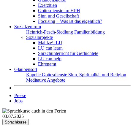
Exerzitien
Gottesdienste im HPH
Sinn und Gesellschaft
Focusing – Was ist das eigentlich?
Sozialzentrum
Heinrich-Pesch-Siedlung
Familienbildung
Sozialprojekte
Mahlze!t LU
LU can learn
Sprachunterricht für Geflüchtete
LU can help
Ehrenamt
Glaubensort
Kapelle
Gottesdienste
Sinn, Spiritualität und Religion
Meditative Angebote
Presse
Jobs
03.07.2025
Sprachkurse