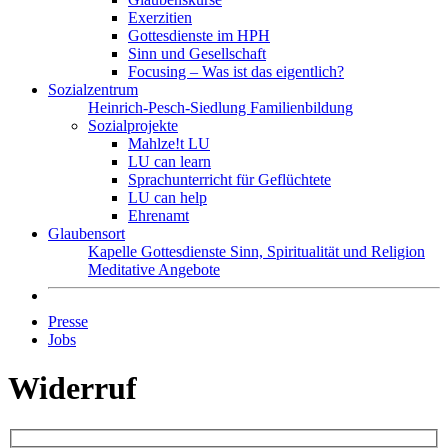
Exerzitien
Gottesdienste im HPH
Sinn und Gesellschaft
Focusing – Was ist das eigentlich?
Sozialzentrum
Heinrich-Pesch-Siedlung
Familienbildung
Sozialprojekte
Mahlze!t LU
LU can learn
Sprachunterricht für Geflüchtete
LU can help
Ehrenamt
Glaubensort
Kapelle
Gottesdienste
Sinn, Spiritualität und Religion
Meditative Angebote
Presse
Jobs
Widerruf