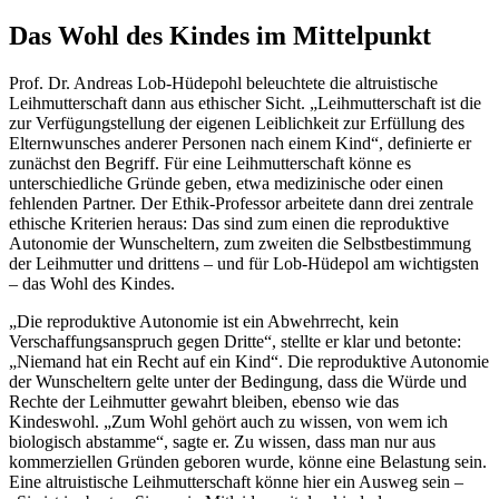
Das Wohl des Kindes im Mittelpunkt
Prof. Dr. Andreas Lob-Hüdepohl beleuchtete die altruistische
Leihmutterschaft dann aus ethischer Sicht. „Leihmutterschaft ist die
zur Verfügungstellung der eigenen Leiblichkeit zur Erfüllung des
Elternwunsches anderer Personen nach einem Kind“, definierte er
zunächst den Begriff. Für eine Leihmutterschaft könne es
unterschiedliche Gründe geben, etwa medizinische oder einen
fehlenden Partner. Der Ethik-Professor arbeitete dann drei zentrale
ethische Kriterien heraus: Das sind zum einen die reproduktive
Autonomie der Wunscheltern, zum zweiten die Selbstbestimmung
der Leihmutter und drittens – und für Lob-Hüdepol am wichtigsten
– das Wohl des Kindes.
„Die reproduktive Autonomie ist ein Abwehrrecht, kein
Verschaffungsanspruch gegen Dritte“, stellte er klar und betonte:
„Niemand hat ein Recht auf ein Kind“. Die reproduktive Autonomie
der Wunscheltern gelte unter der Bedingung, dass die Würde und
Rechte der Leihmutter gewahrt bleiben, ebenso wie das
Kindeswohl. „Zum Wohl gehört auch zu wissen, von wem ich
biologisch abstamme“, sagte er. Zu wissen, dass man nur aus
kommerziellen Gründen geboren wurde, könne eine Belastung sein.
Eine altruistische Leihmutterschaft könne hier ein Ausweg sein –