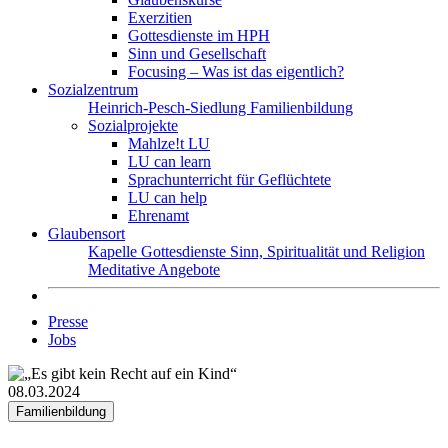
Exerzitien
Gottesdienste im HPH
Sinn und Gesellschaft
Focusing – Was ist das eigentlich?
Sozialzentrum
Heinrich-Pesch-Siedlung
Familienbildung
Sozialprojekte
Mahlze!t LU
LU can learn
Sprachunterricht für Geflüchtete
LU can help
Ehrenamt
Glaubensort
Kapelle
Gottesdienste
Sinn, Spiritualität und Religion
Meditative Angebote
Presse
Jobs
08.03.2024
Familienbildung