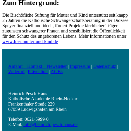
Zum Hintergrund:
Die Bischöfliche Stiftung für Mutter und Kind unterstützt seit knapp
25 Jahren die Katholische Schwangerschaftsberatung in der Diözese
Speyer finanziell und ideell, fördert Projekte kirchlicher Träger
zugunsten schwangerer Frauen und sensibilisiert die Öffentlichkeit
für den Schutz des ungeborenen Lebens. Mehr Informationen unter
www.fuer-mutter-und-kind.de
Anfahrt – Kontakt – Newsletter
|
Impressum
|
Datenschutz
|
Widerruf
|
Prävention
|
AGBs
Heinrich Pesch Haus
Katholische Akademie Rhein-Neckar
Frankenthaler Straße 229
67059 Ludwigshafen am Rhein
Telefon: 0621-5999-0
E-Mail:
info@heinrich-pesch-haus.de