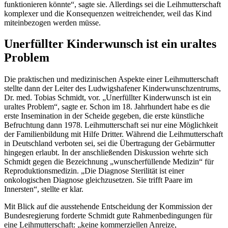
funktionieren könnte“, sagte sie. Allerdings sei die Leihmutterschaft
komplexer und die Konsequenzen weitreichender, weil das Kind
miteinbezogen werden müsse.
Unerfüllter Kinderwunsch ist ein uraltes
Problem
Die praktischen und medizinischen Aspekte einer Leihmutterschaft
stellte dann der Leiter des Ludwigshafener Kinderwunschzentrums,
Dr. med. Tobias Schmidt, vor. „Unerfüllter Kinderwunsch ist ein
uraltes Problem“, sagte er. Schon im 18. Jahrhundert habe es die
erste Insemination in der Scheide gegeben, die erste künstliche
Befruchtung dann 1978. Leihmutterschaft sei nur eine Möglichkeit
der Familienbildung mit Hilfe Dritter. Während die Leihmutterschaft
in Deutschland verboten sei, sei die Übertragung der Gebärmutter
hingegen erlaubt. In der anschließenden Diskussion wehrte sich
Schmidt gegen die Bezeichnung „wunscherfüllende Medizin“ für
Reproduktionsmedizin. „Die Diagnose Sterilität ist einer
onkologischen Diagnose gleichzusetzen. Sie trifft Paare im
Innersten“, stellte er klar.
Mit Blick auf die ausstehende Entscheidung der Kommission der
Bundesregierung forderte Schmidt gute Rahmenbedingungen für
eine Leihmutterschaft: „keine kommerziellen Anreize,