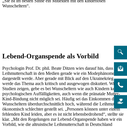
„Sie ist im besten Sinne ein Mitleiden mit den kinderlosen
Wunscheltern“.
Lebend-Organspende als Vorbild
Psychologin Prof. Dr. phil. Beate Ditzen wies darauf hin, dass
Leihmutterschaft in den Medien gerade wie ein Modephänomen
dargestellt werde. Aber gerade mit Blick auf den Ukrainekrieg
werde das Thema auch kritisch und ausgewogen diskutiert. Wie
Studien zeigen, gebe es bei Wunscheltern wie auch Kindern keine
psychologischen Auffälligkeiten, auch wenn die pränatale Mutter-
Kind-Bindung nicht möglich sei. Häufig sei das Einkommen der
Wunscheltern überdurchschnittlich hoch, während die Leihmutter
ökonomisch schlechter gestellt sei. „Personen können unter einem
fehlenden Kind leiden, aber es ist nicht lebensbedrohend“, stellte sie
klar. „Mit den Regelungen zur Lebend-Organspende haben wir ein
Vorbild, wie die altruistische Leihmutterschaft in Deutschland