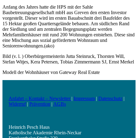
Anfang des Jahres hatte die HPS mit der Sahle
Baubetreuungsgesellschaft mbH aus Greven den ersten Investor
vorgestellt. Dieser wird im ersten Bauabschnitt drei Baufelder des
15 Hektar großen Quartiersgelände bebauen. Am südlichen Rand
der Siedlung und am zentralen Begegnungsplatz werden
Mehrfamilienhäuser mit rund 200 Wohnungen entstehen. Diese sind
eine Mischung aus sozial gefördertem Wohnraum und
Seniorenwohnungen.(ako)
Bild (v. l. ) Oberbürgermeisterin Jutta Steinruck, Thorsten Will,
Stefan Witjes, Kera Petersen, Tobias Zimmermann SJ, Ernst Merkel
Modell der Wohnhäuser von Gateway Real Estate
Anfahrt – Kontakt – Newsletter
|
Impressum
|
Datenschutz
|
Widerruf
|
Prävention
|
AGBs
Heinrich Pesch Haus
Katholische Akademie Rhein-Neckar