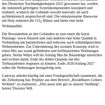
den Deut­schen Nachhaltigkeitspreis 2025 gewonnen hat, werden
die industriell gefertigten Systemkomponenten konzipiert und
realisiert, wodurch die Gebäude sowohl innovativ als auch
architektonisch anspruchsvoll sind. Die emissionsarme Bauweise
mit Holz reduziert die CO
-Bilanz und bie­tet eine hohe
2
Wohnqualität.
Die Besonderheit an den Gebäuden ist zum einen die kurze
Planungs- sowie Bauzeit und zum anderen eine hohe Qualität in
Verbindung mit barrierefreien und teilweise auch rollstuhlge­rechten
Wohneinheiten. Zur Unterstützung des sozialen Konzepts wird es
einen Mix aus sozial geförderten und freifinanzierten Wohnungen
geben. Stefan Witjes will bis Anfang Mai die Bauanträge einreichen
und rechnet damit, Ende des dritten Quartals mit den
Tiefbauarbeiten beginnen zu können. Ende 2026/Anfang 2027
sollen die Wohnungen bezugsfertig sein.
Gateway arbeitet künftig mit einer Fondsgesellschaft zusammen, die
die Zielsetzung hat, Pro­jekte aus dem Bereich „Bezahlbares Grünes
Wohnen“ zu realisieren. „Dies passt sehr gut zu unserer Siedlung“,
betont Thorsten Will.