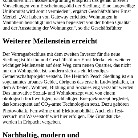
kombiniert mit Fassadenbegrünung entspricht das genau unseren
Vor­stellungen vom Erscheinungsbild der Siedlung. Eine langweilige
Uniformität wird somit ver­mieden“, ergänzt Geschäftsführer Ernst
Merkel. „Wir haben von Gateway errichtete Wohnun­gen in
Mannheim besichtigt und waren begeistert von der hohen Qualität
und der Ausstattung der Wohnungen“, so die Geschäftsführer.
Weiterer Meilenstein erreicht
Der Vertragsabschluss mit dem zweiten Investor für die neue
Siedlung ist für ihn und Geschäftsführer Ernst Merkel ein weiterer
wichtiger Meilenstein auf dem Weg zum neuen Quartier, das nicht
nur ein Wohngebiet ist, sondern sich als ein lebendiges
Gemeinschaftspro­jekt versteht. Die Heinrich-Pesch-Siedlung ist ein
sogenanntes urbanes Gebiet, übrigens das erste in Ludwigshafen, in
dem Arbeiten, Wohnen, Bildung und Soziales eng verzahnt werden.
Das innovative Sozial- und Wohnkonzept wird von einem
ökologisch hochwertigen, nachhal­tigen Energiekonzept begleitet,
das konsequent auf CO
-arme Technologien setzt. Dazu gehö­ren
2
Photovoltaik, Fernwärme und Elektromobilität. Auch ein Test­
versuch mit Wasserstoff wird hier erfolgen. Die Grundstücke
werden in Erbpacht vergeben.
Nachhaltig, modern und