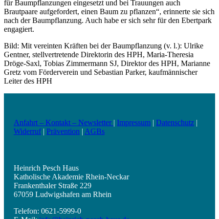
für Baumpflanzungen eingesetzt und bei Trauungen auch
Brautpaare aufgefordert, einen Baum zu pflanzen“, erinnerte sie sich
nach der Baumpflanzung. Auch habe er sich sehr für den Ebertpark
engagiert.
Bild: Mit vereinten Kräften bei der Baumpflanzung (v. l.): Ulrike
Gentner, stellvertretende Direktorin des HPH, Maria-Theresia
Dröge-Saxl, Tobias Zimmermann SJ, Direktor des HPH, Marianne
Gretz vom Förderverein und Sebastian Parker, kaufmännischer
Leiter des HPH
Anfahrt – Kontakt – Newsletter
|
Impressum
|
Datenschutz
|
Widerruf
|
Prävention
|
AGBs
Heinrich Pesch Haus
Katholische Akademie Rhein-Neckar
Frankenthaler Straße 229
67059 Ludwigshafen am Rhein
Telefon: 0621-5999-0