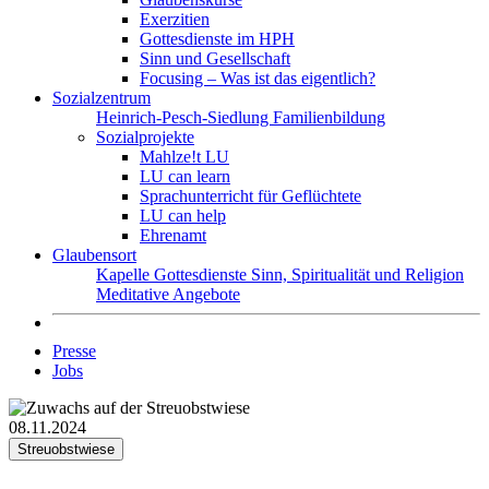
Exerzitien
Gottesdienste im HPH
Sinn und Gesellschaft
Focusing – Was ist das eigentlich?
Sozialzentrum
Heinrich-Pesch-Siedlung
Familienbildung
Sozialprojekte
Mahlze!t LU
LU can learn
Sprachunterricht für Geflüchtete
LU can help
Ehrenamt
Glaubensort
Kapelle
Gottesdienste
Sinn, Spiritualität und Religion
Meditative Angebote
Presse
Jobs
08.11.2024
Streuobstwiese