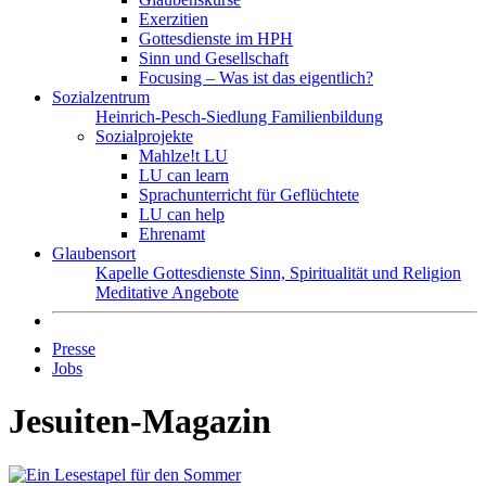
Exerzitien
Gottesdienste im HPH
Sinn und Gesellschaft
Focusing – Was ist das eigentlich?
Sozialzentrum
Heinrich-Pesch-Siedlung
Familienbildung
Sozialprojekte
Mahlze!t LU
LU can learn
Sprachunterricht für Geflüchtete
LU can help
Ehrenamt
Glaubensort
Kapelle
Gottesdienste
Sinn, Spiritualität und Religion
Meditative Angebote
Presse
Jobs
Jesuiten-Magazin