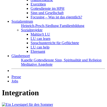
Exerzitien
Gottesdienste im HPH
Sinn und Gesellschaft
Focusing – Was ist das eigentlich?
Sozialzentrum
Heinrich-Pesch-Siedlung
Familienbildung
Sozialprojekte
Mahlze!t LU
LU can learn
Sprachunterricht für Geflüchtete
LU can help
Ehrenamt
Glaubensort
Kapelle
Gottesdienste
Sinn, Spiritualität und Religion
Meditative Angebote
Presse
Jobs
Integration