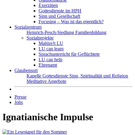
Exerzitien
Gottesdienste im HPH
Sinn und Gesellschaft
Focusing – Was ist das eigentlich?
Sozialzentrum
Heinrich-Pesch-Siedlung
Familienbildung
Sozialprojekte
Mahlze!t LU
LU can learn
Sprachunterricht für Geflüchtete
LU can help
Ehrenamt
Glaubensort
Kapelle
Gottesdienste
Sinn, Spiritualität und Religion
Meditative Angebote
Presse
Jobs
Ignatianische Impulse