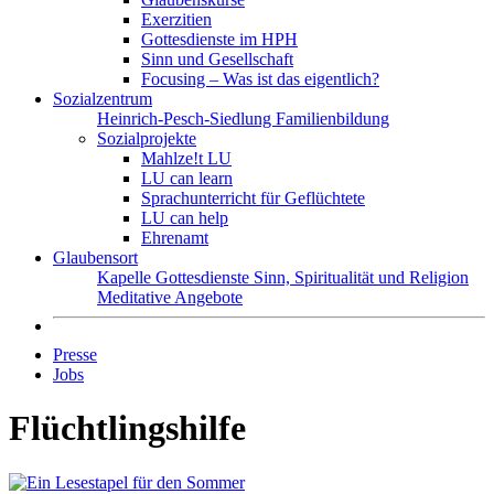
Exerzitien
Gottesdienste im HPH
Sinn und Gesellschaft
Focusing – Was ist das eigentlich?
Sozialzentrum
Heinrich-Pesch-Siedlung
Familienbildung
Sozialprojekte
Mahlze!t LU
LU can learn
Sprachunterricht für Geflüchtete
LU can help
Ehrenamt
Glaubensort
Kapelle
Gottesdienste
Sinn, Spiritualität und Religion
Meditative Angebote
Presse
Jobs
Flüchtlingshilfe