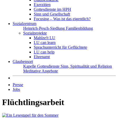
Exerzitien
Gottesdienste im HPH
Sinn und Gesellschaft
Focusing – Was ist das eigentlich?
Sozialzentrum
Heinrich-Pesch-Siedlung
Familienbildung
Sozialprojekte
Mahlze!t LU
LU can learn
Sprachunterricht für Geflüchtete
LU can help
Ehrenamt
Glaubensort
Kapelle
Gottesdienste
Sinn, Spiritualität und Religion
Meditative Angebote
Presse
Jobs
Flüchtlingsarbeit