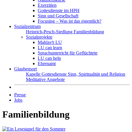
Exerzitien
Gottesdienste im HPH
Sinn und Gesellschaft
Focusing – Was ist das eigentlich?
Sozialzentrum
Heinrich-Pesch-Siedlung
Familienbildung
Sozialprojekte
Mahlze!t LU
LU can learn
Sprachunterricht für Geflüchtete
LU can help
Ehrenamt
Glaubensort
Kapelle
Gottesdienste
Sinn, Spiritualität und Religion
Meditative Angebote
Presse
Jobs
Familienbildung