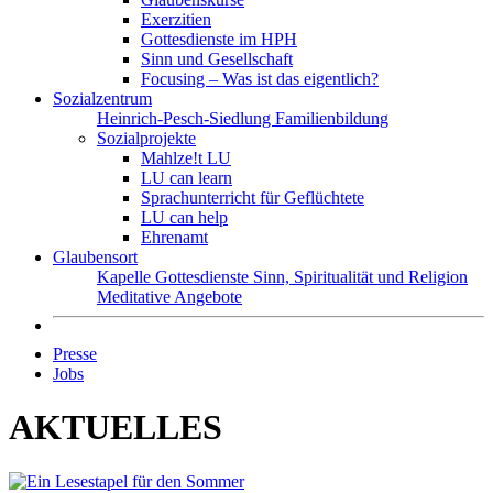
Exerzitien
Gottesdienste im HPH
Sinn und Gesellschaft
Focusing – Was ist das eigentlich?
Sozialzentrum
Heinrich-Pesch-Siedlung
Familienbildung
Sozialprojekte
Mahlze!t LU
LU can learn
Sprachunterricht für Geflüchtete
LU can help
Ehrenamt
Glaubensort
Kapelle
Gottesdienste
Sinn, Spiritualität und Religion
Meditative Angebote
Presse
Jobs
AKTUELLES