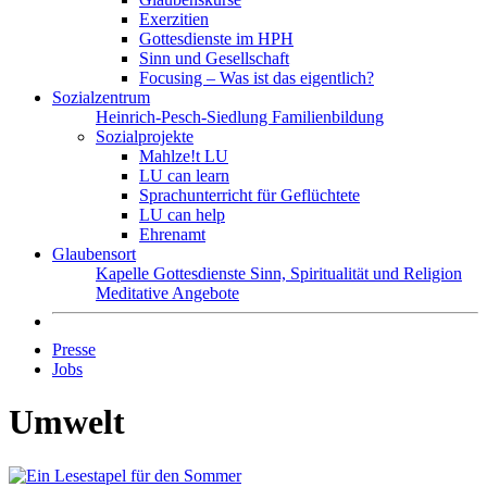
Exerzitien
Gottesdienste im HPH
Sinn und Gesellschaft
Focusing – Was ist das eigentlich?
Sozialzentrum
Heinrich-Pesch-Siedlung
Familienbildung
Sozialprojekte
Mahlze!t LU
LU can learn
Sprachunterricht für Geflüchtete
LU can help
Ehrenamt
Glaubensort
Kapelle
Gottesdienste
Sinn, Spiritualität und Religion
Meditative Angebote
Presse
Jobs
Umwelt