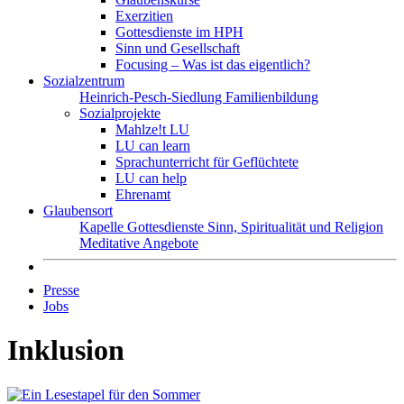
Exerzitien
Gottesdienste im HPH
Sinn und Gesellschaft
Focusing – Was ist das eigentlich?
Sozialzentrum
Heinrich-Pesch-Siedlung
Familienbildung
Sozialprojekte
Mahlze!t LU
LU can learn
Sprachunterricht für Geflüchtete
LU can help
Ehrenamt
Glaubensort
Kapelle
Gottesdienste
Sinn, Spiritualität und Religion
Meditative Angebote
Presse
Jobs
Inklusion